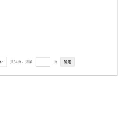
>
共34页，到第
页