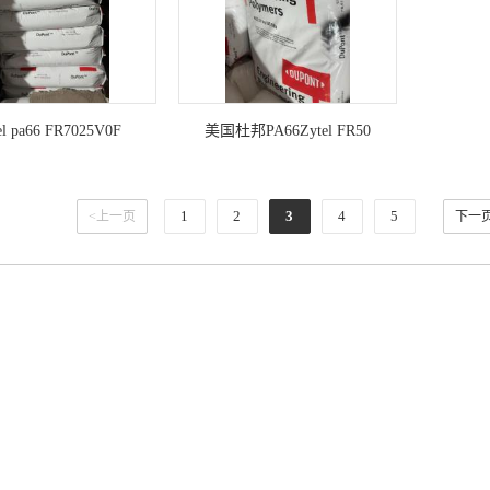
el pa66 FR7025V0F
美国杜邦PA66Zytel FR50
NC01025% Glass Reinforced
Flame Retardant Polyamide 66
1
2
3
4
5
<上一页
下一页