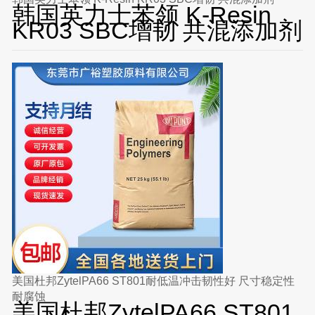
韩国英力士苯领 K-Resin
KR03 SBC增韧 共混添加剂
美国杜邦ZytelPA66 ST801耐低温冲击韧性好 尺寸稳定性
耐腐蚀
美国杜邦ZytelPA66 ST801