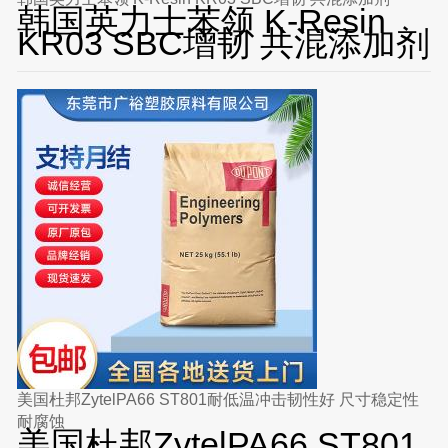
韩国英力士苯领 K-Resin
KR03 SBC增韧 共混添加剂
美国杜邦ZytelPA66 ST801耐低温冲击韧性好 尺寸稳定性
耐腐蚀
美国杜邦ZytelPA66 ST801