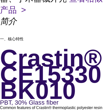
产品 >
简介
一、核心特性
Crastin®
CE15330
BK010
PBT, 30% Glass fiber
Common features of Crastin® thermoplastic polyester resin