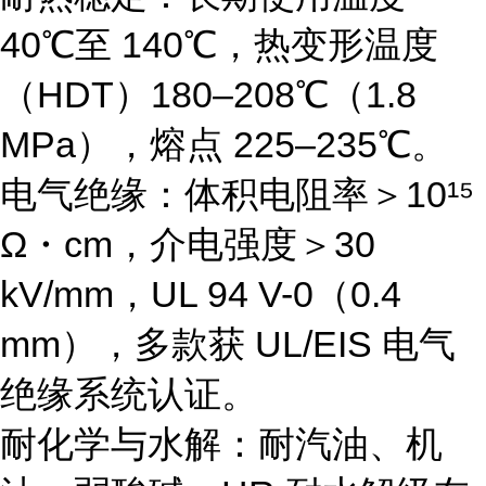
40℃至 140℃，热变形温度
（HDT）180–208℃（1.8
MPa），熔点 225–235℃。
电气绝缘
：体积电阻率＞10¹⁵
Ω・cm，介电强度＞30
kV/mm，UL 94 V-0（0.4
mm），多款获 UL/EIS 电气
绝缘系统认证。
耐化学与水解
：耐汽油、机