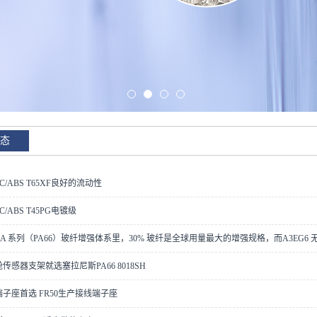
态
C/ABS T65XF良好的流动性
/ABS T45PG电镀级
amid A 系列（PA66）玻纤增强体系里，30% 玻纤是全球用量最大的增强规格，而A3EG
传感器支架就选塞拉尼斯PA66 8018SH
子座首选 FR50生产接线端子座