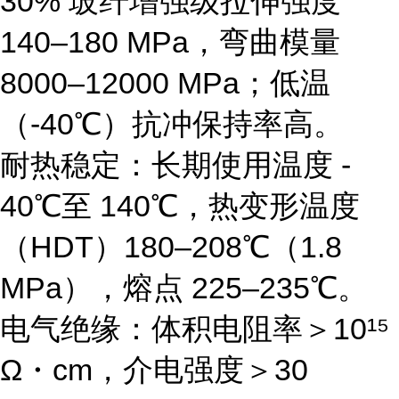
30% 玻纤增强级拉伸强度
140–180 MPa，弯曲模量
8000–12000 MPa；低温
（-40℃）抗冲保持率高。
耐热稳定
：长期使用温度 -
40℃至 140℃，热变形温度
（HDT）180–208℃（1.8
MPa），熔点 225–235℃。
电气绝缘
：体积电阻率＞10¹⁵
Ω・cm，介电强度＞30