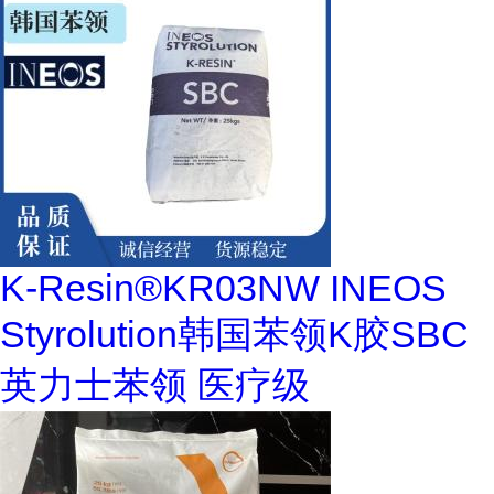
K-Resin®KR03NW INEOS
Styrolution韩国苯领K胶SBC
英力士苯领 医疗级