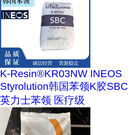
K-Resin®KR03NW INEOS
Styrolution韩国苯领K胶SBC
英力士苯领 医疗级