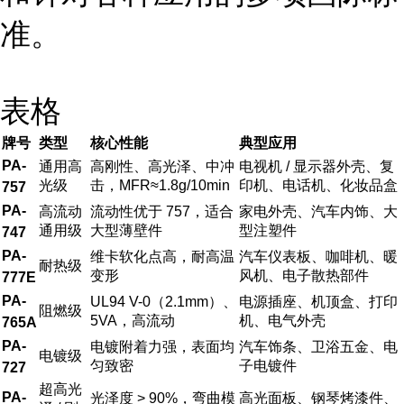
准。
表格
牌号
类型
核心性能
典型应用
PA-
通用高
高刚性、高光泽、中冲
电视机 / 显示器外壳、复
光级
击，MFR≈1.8g/10min
印机、电话机、化妆品盒
757
PA-
高流动
流动性优于 757，适合
家电外壳、汽车内饰、大
通用级
大型薄壁件
型注塑件
747
PA-
维卡软化点高，耐高温
汽车仪表板、咖啡机、暖
耐热级
变形
风机、电子散热部件
777E
PA-
UL94 V-0（2.1mm）、
电源插座、机顶盒、打印
阻燃级
5VA，高流动
机、电气外壳
765A
PA-
电镀附着力强，表面均
汽车饰条、卫浴五金、电
电镀级
匀致密
子电镀件
727
超高光
PA-
光泽度 > 90%，弯曲模
高光面板、钢琴烤漆件、