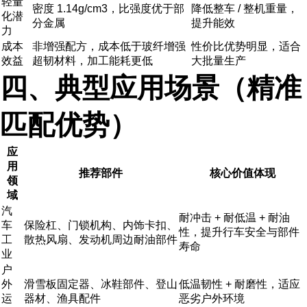
轻量
密度 1.14g/cm3，比强度优于部
降低整车 / 整机重量，
化潜
分金属
提升能效
力
成本
非增强配方，成本低于玻纤增强
性价比优势明显，适合
效益
超韧材料，加工能耗更低
大批量生产
四、典型应用场景（精准
匹配优势）
应
用
推荐部件
核心价值体现
领
域
汽
耐冲击 + 耐低温 + 耐油
车
保险杠、门锁机构、内饰卡扣、
性，提升行车安全与部件
工
散热风扇、发动机周边耐油部件
寿命
业
户
外
滑雪板固定器、冰鞋部件、登山
低温韧性 + 耐磨性，适应
运
器材、渔具配件
恶劣户外环境