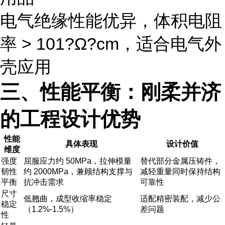
电气绝缘性能优异，体积电阻
率 > 101?Ω?cm，适合电气外
壳应用
三、性能平衡：刚柔并济
的工程设计优势
性能
具体表现
设计价值
维度
强度
屈服应力约 50MPa，拉伸模量
替代部分金属压铸件，
韧性
约 2000MPa，兼顾结构支撑与
减轻重量同时保持结构
平衡
抗冲击需求
可靠性
尺寸
低翘曲，成型收缩率稳定
适配精密装配，减少公
稳定
（1.2%-1.5%）
差问题
性