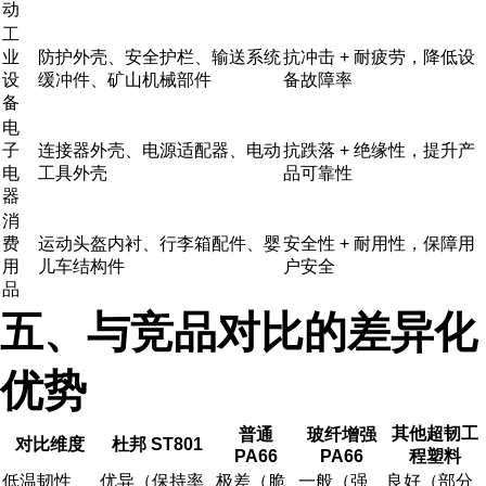
动
工
业
防护外壳、安全护栏、输送系统
抗冲击 + 耐疲劳，降低设
设
缓冲件、矿山机械部件
备故障率
备
电
子
连接器外壳、电源适配器、电动
抗跌落 + 绝缘性，提升产
电
工具外壳
品可靠性
器
消
费
运动头盔内衬、行李箱配件、婴
安全性 + 耐用性，保障用
用
儿车结构件
户安全
品
五、与竞品对比的差异化
优势
其他超韧工
普通
玻纤增强
对比维度
杜邦 ST801
PA66
PA66
程塑料
低温韧性
优异（保持率
极差（脆
一般（强
良好（部分