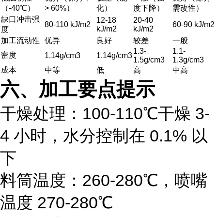
（-40℃）
> 60%）
化）
度下降）
需改性）
缺口冲击强
12-18
20-40
80-110 kJ/m2
60-90 kJ/m2
kJ/m2
kJ/m2
度
加工流动性
优异
良好
较差
一般
1.3-
1.1-
密度
1.14g/cm3
1.14g/cm3
1.5g/cm3
1.3g/cm3
成本
中等
低
高
中高
六、加工要点提示
干燥处理：100-110℃干燥 3-
4 小时，水分控制在 0.1% 以
下
料筒温度：260-280℃，喷嘴
温度 270-280℃