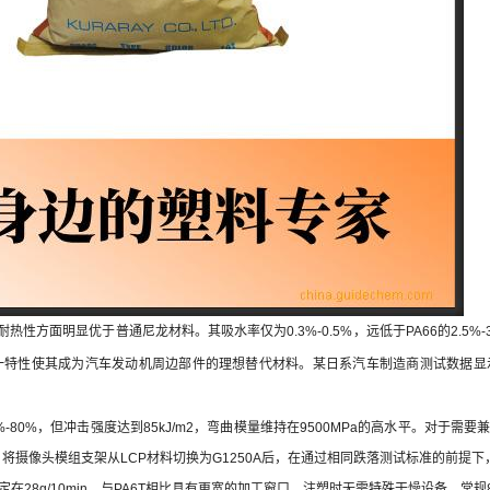
耐热性方面明显优于普通尼龙材料。其吸水率仅为0.3%-0.5%，远低于PA66的2
一特性使其成为汽车发动机周边部件的理想替代材料。某日系汽车制造商测试数据显
0%-80%，但冲击强度达到85kJ/m2，弯曲模量维持在9500MPa的高水平。对
将摄像头模组支架从LCP材料切换为G1250A后，在通过相同跌落测试标准的前提下，
稳定在28g/10min，与PA6T相比具有更宽的加工窗口。注塑时无需特殊干燥设备，常