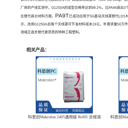
厂商的产线实测中，G1250A的成型合格率达到99.2%，比PA46高
PA9T
在替代高价材料方面，
已成功应用于5G基站天线罩替代LDS
示，改用G1250A后每个天线罩可节省材料成本19元，年需求量5
领域正逐步替代更昂贵的特种工程塑料。
相关产品：
科思创Makrolon 2405通用级 RoHS 合规溶
科思创Mak
体流动速率19g/cm3