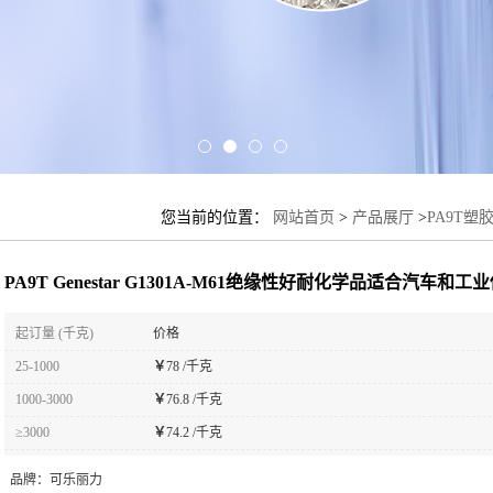
您当前的位置：
网站首页
>
产品展厅
>
PA9T塑
车和工业传感器
PA9T Genestar G1301A-M61绝缘性好耐化学品适合汽车和工
起订量 (千克)
价格
25-1000
￥
78 /千克
1000-3000
￥
76.8 /千克
≥3000
￥
74.2 /千克
品牌：
可乐丽力