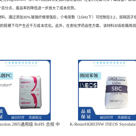
出3个百分点，废品率的降低进一步放大了成本优势。
材料，通过添加30%玻璃纤维增强后，介电常数（1GHz下）可控制在3.2，损耗因子
0万件的规模下可产生近千万成本优化。此外，在耐化学药品性方面，该材料对齿轮箱用
rolon 2805通用级 RoHS 合规 中
K-Resin®KR03NW INEOS Styrolut
等粘度 易脱模
苯领K胶SBC英力士苯领 医疗