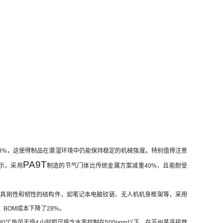
.5%-3%，这使得制品在潮湿环境中仍能保持稳定的机械强度。特别值得注意
PA9T
示，采用
制造的节气门体比传统金属方案减重40%，且能耐受
于需要兼具刚性和韧性的结构件，如笔记本电脑铰链、无人机机身框架等，采用
BOM成本下降了28%。
规80℃热风干燥4小时即可将含水率控制在500ppm以下。在苏州某连接器