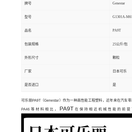
Genestar
牌号
G1301A-M6
型号
PA9T
品名
包装规格
25公斤/包
外形尺寸
颗粒
厂家
日本可乐
是否进口
是
可乐丽PA9T（Genestar）作为一种高性能工程塑料，近年来
PA9T
PA46等材料相比，
在保持相近机械性能的前提下