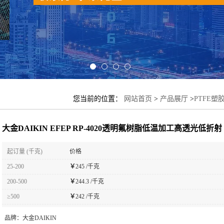
您当前的位置：
网站首页
>
产品展厅
>
PTFE塑
光低折射
大金DAIKIN EFEP RP-4020透明氟树脂低温加工高透光低折射
起订量 (千克)
价格
25-200
￥
245 /千克
200-500
￥
244.3 /千克
≥500
￥
242 /千克
品牌：
大金DAIKIN