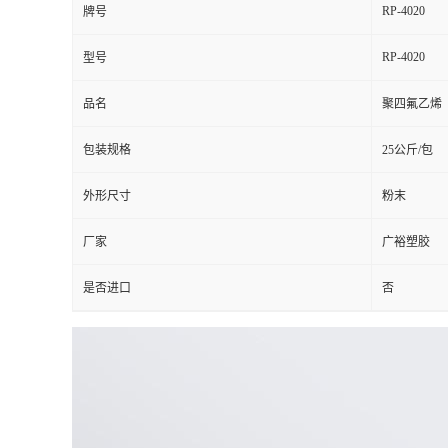
RP-4020
牌号
RP-4020
型号
品名
聚四氟乙烯
包装规格
25公斤/包
外形尺寸
粉末
厂家
广裕塑胶
是否进口
否