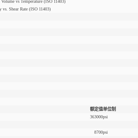
c Volume vs Temperature (ISO 11403)
ty vs. Shear Rate (ISO 11403)
额定值
单位制
363000
psi
8700
psi