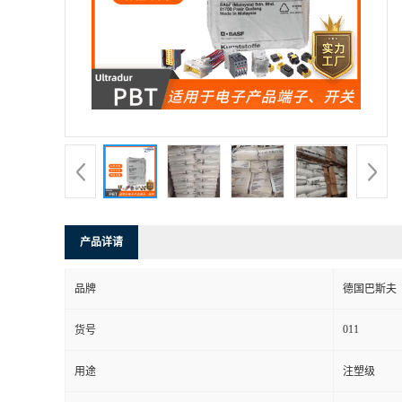
产品详请
品牌
德国巴斯夫
011
货号
用途
注塑级