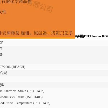
纯树脂PBT Ultradur
粘性
件
备
07/2006 (REACH)
S 合规
成型
mal Stress vs. Strain (ISO 11403)
Modulus vs. Strain (ISO 11403)
odulus vs. Temperature (ISO 11403)