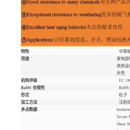
特性
中等
用途
家电部
商务设
外壳
机构评级
EC 19
RoHS 合规性
RoH
形式
粒子
加工方法
注射
多点数据
Isother
Secant 
Shear M