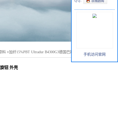
Q Q：
原料
>
加纤15%PBT Ultradur B4300G3德国巴斯夫用于把手 电
手机访问官网
 旋钮 外壳