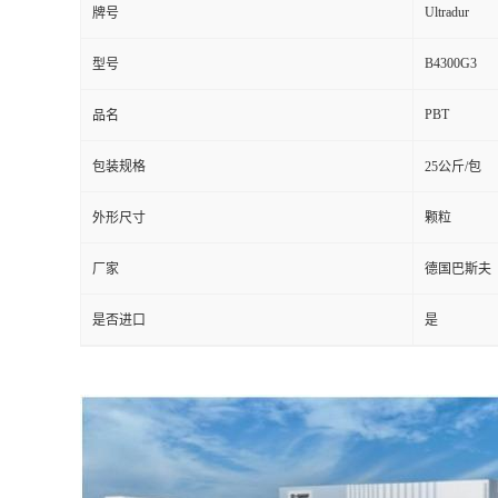
Ultradur
牌号
B4300G3
型号
PBT
品名
包装规格
25公斤/包
外形尺寸
颗粒
厂家
德国巴斯夫
是否进口
是