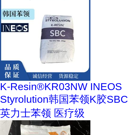
K-Resin®KR03NW INEOS
Styrolution韩国苯领K胶SBC
英力士苯领 医疗级