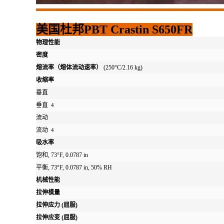
美国杜邦PBT Crastin S650FR
物理性能
密度
熔流率（熔体流动速率）
(250°C/2.16 kg)
收缩率
垂直
垂直
4
流动
流动
4
吸水率
饱和, 73°F, 0.0787 in
平衡, 73°F, 0.0787 in, 50% RH
机械性能
拉伸模量
拉伸应力
(屈服)
拉伸应变
(屈服)