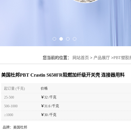
您当前的位置：
网站首页
>
产品展厅
>
PBT塑胶
用料
美国杜邦PBT Crastin S650FR阻燃加纤级开关壳 连接器用料
起订量 (千克)
价格
25-500
￥
32 /千克
500-1000
￥
31.6 /千克
≥1000
￥
30 /千克
品牌：
美国杜邦