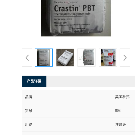
产品详请
品牌
美国杜邦
003
货号
用途
注射级