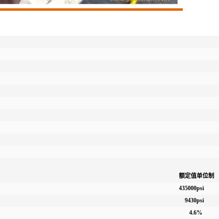
额定值
单位制
435000
psi
9430
psi
4.6
%