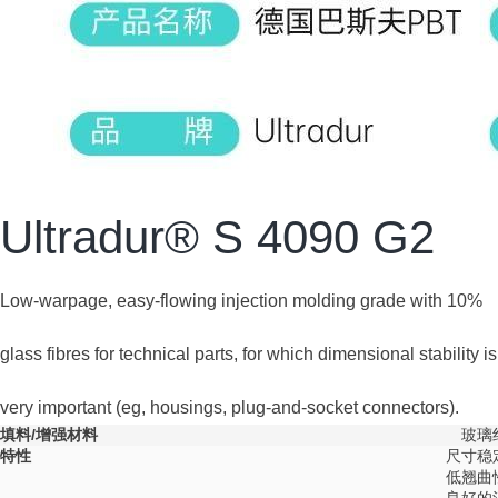
Ultradur® S 4090 G2
Low-warpage, easy-flowing injection molding grade with 10%
glass fibres for technical parts, for which dimensional stability is
very important (eg, housings, plug-and-socket connectors).
填料/增强材料
玻璃
特性
尺寸稳
低翘曲