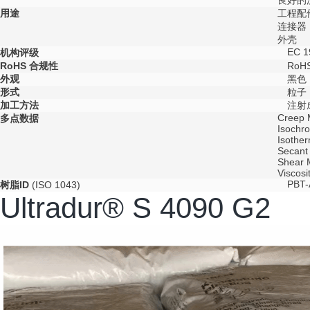
良好的
用途
工程配
连接器
外壳
EC 1
机构评级
RoHS 合规性
RoH
外观
黑色
形式
粒子
加工方法
注射
Creep 
多点数据
Isochro
Isother
Secant 
Shear 
Viscosi
PBT
树脂ID
(
ISO 1043
)
Ultradur® S 4090 G2