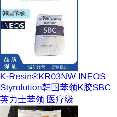
K-Resin®KR03NW INEOS
Styrolution韩国苯领K胶SBC
英力士苯领 医疗级