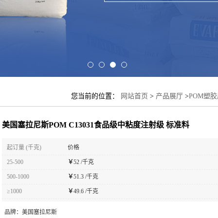
您当前的位置：
网站首页
>
产品展厅
>
POM塑
料
美国塞拉尼斯POM C13031食品级中粘度注射级 标准料
起订量 (千克)
价格
25-500
￥
52 /千克
500-1000
￥
51.3 /千克
≥1000
￥
49.6 /千克
品牌：
美国塞拉尼斯