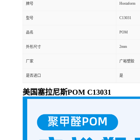
Hostaform
牌号
C13031
型号
POM
品名
2mm
外形尺寸
厂家
广裕塑胶
是否进口
是
美国塞拉尼斯POM C13031