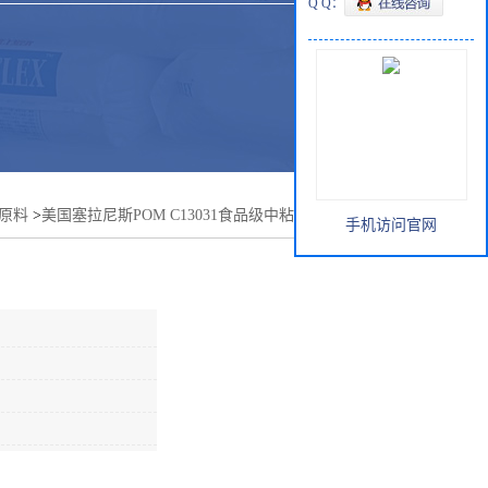
Q Q：
胶原料
>
美国塞拉尼斯POM C13031食品级中粘度注射级 标准
手机访问官网