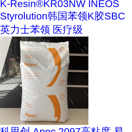
K-Resin®KR03NW INEOS
Styrolution韩国苯领K胶SBC
英力士苯领 医疗级
科思创 Apec 2097高粘度 易