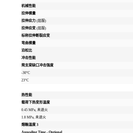
机械性能
拉伸模量
拉伸应力
(屈服)
拉伸应变
(屈服)
标称拉伸断裂应变
弯曲模量
泊松比
冲击性能
简支梁缺口冲击强度
-30°C
23°C
热性能
载荷下热变形温度
0.45 MPa, 未退火
1.8 MPa, 未退火
熔融温度
3
Annealing Time - Optional