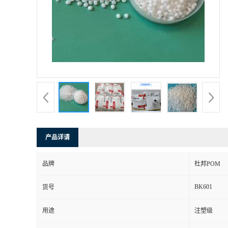
产品详请
品牌
杜邦POM
BK601
货号
用途
注塑级