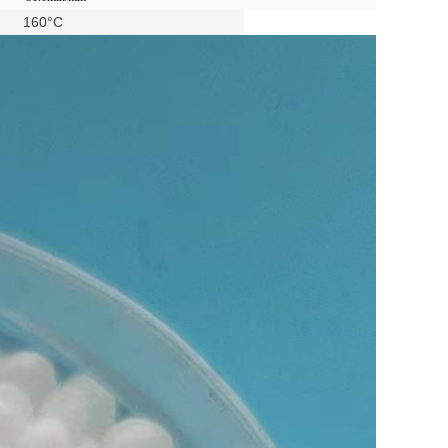
160
°C