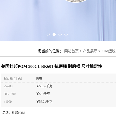
您当前的位置：
网站首页
>
产品展厅
>
POM塑
性
美国杜邦POM 500CL BK601 抗磨耗 耐磨损 尺寸稳定性
起订量 (千克)
价格
25-200
￥
58.3 /千克
200-1000
￥
58 /千克
≥1000
￥
56.2 /千克
品牌：
杜邦POM