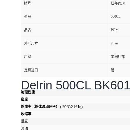
牌号
杜邦POM
500CL
型号
POM
品名
2mm
外形尺寸
厂家
美国杜邦
是否进口
是
Delrin 500CL BK60
物理性能
密度
熔流率（熔体流动速率）
(190°C/2.16 kg)
收缩率
垂直
流动