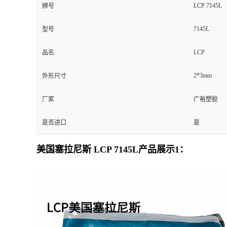
LCP 7145L
牌号
7145L
型号
LCP
品名
2*3mm
外形尺寸
厂家
广裕塑胶
是否进口
是
美国塞拉尼斯 LCP 7145L产品展示1：