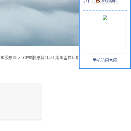
Q Q：
P塑胶原料
>
LCP塑胶原料7145L美国塞拉尼斯 热变形温度295
手机访问官网