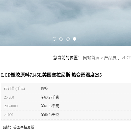
您当前的位置：
网站首页
>
产品展厅
>
LC
LCP塑胶原料7145L美国塞拉尼斯 热变形温度295
起订量 (千克)
价格
25-200
￥
63.2 /千克
200-1000
￥
61.3 /千克
≥1000
￥
60.2 /千克
品牌：
美国塞拉尼斯