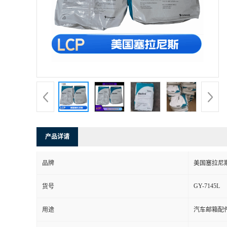
产品详请
品牌
美国塞拉尼
GY-7145L
货号
用途
汽车邮箱配