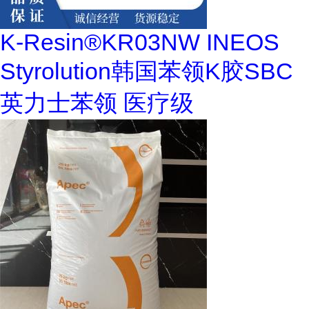
K-Resin®KR03NW INEOS
Styrolution韩国苯领K胶SBC
英力士苯领 医疗级