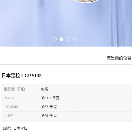
您当前的位
日本宝粒 LCP S135
起订量 (千克)
价格
25-100
￥
63.2 /千克
100-1000
￥
62 /千克
≥1000
￥
60 /千克
品牌：
日本宝粒