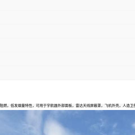
，阻燃，低发烟量特性，可用于宇航器外部面板，雷达天线屏蔽罩，飞机外壳，人造卫