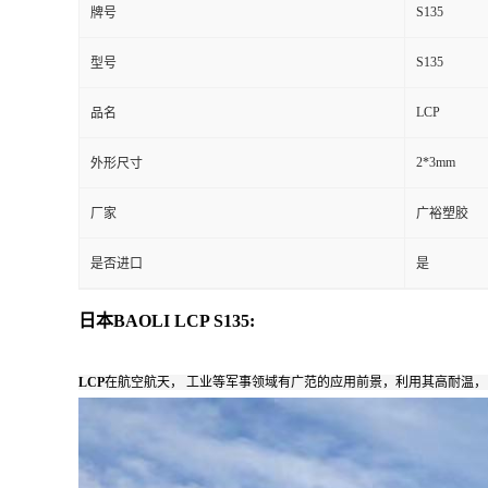
S135
牌号
S135
型号
LCP
品名
2*3mm
外形尺寸
厂家
广裕塑胶
是否进口
是
日本BAOLI LCP S135:
LCP
在航空航天， 工业等军事领域有广范的应用前景，利用其高耐温