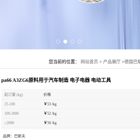
您当前的位置：
网站首页
>
产品展厅
>
德国巴斯
pa66 A3ZG6原料用于汽车制造 电子电器 电动工具
起订量 (kg)
价格
25-100
￥
53 /kg
100-2000
￥
52 /kg
≥2000
￥
50 /kg
品牌：
巴斯夫