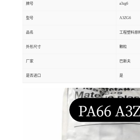
a3zg6
牌号
A3ZG6
型号
品名
工程塑料原
外形尺寸
颗粒
厂家
巴斯夫
是否进口
是