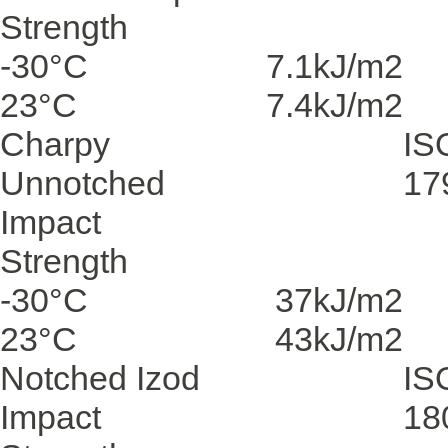
Strength
-30°C
7.1
kJ/m2
23°C
7.4
kJ/m2
Charpy
IS
Unnotched
17
Impact
Strength
-30°C
37
kJ/m2
23°C
43
kJ/m2
Notched Izod
IS
Impact
18