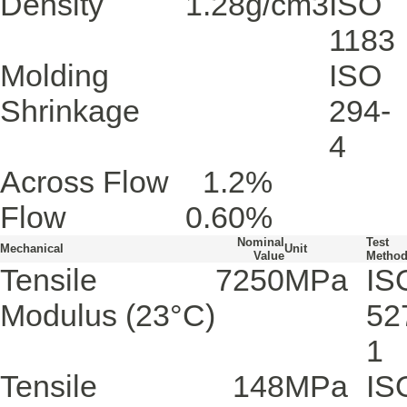
Density
1.28
g/cm3
ISO
1183
Molding
ISO
Shrinkage
294-
4
Across Flow
1.2
%
Flow
0.60
%
Nominal
Test
Mechanical
Unit
Value
Metho
Tensile
7250
MPa
IS
Modulus
(23°C)
52
1
Tensile
148
MPa
IS