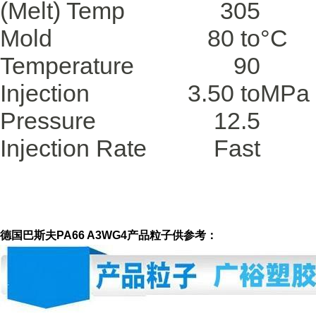
(Melt) Temp
305
Mold
80 to
°C
Temperature
90
Injection
3.50 to
MPa
Pressure
12.5
Injection Rate
Fast
德国巴斯夫PA66 A3WG4产品粒子供参考：