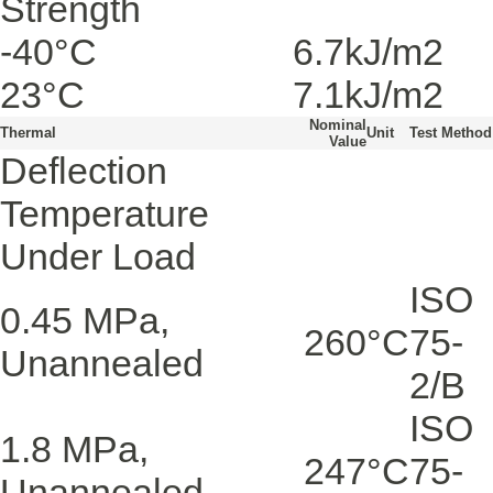
Strength
-40°C
6.7
kJ/m2
23°C
7.1
kJ/m2
Nominal
Thermal
Unit
Test Method
Value
Deflection
Temperature
Under Load
ISO
0.45 MPa,
260
°C
75-
Unannealed
2/B
ISO
1.8 MPa,
247
°C
75-
Unannealed