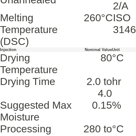
2/A
Melting
260
°C
ISO
Temperature
3146
(DSC)
Injection
Nominal Value
Unit
Drying
80
°C
Temperature
Drying Time
2.0 to
hr
4.0
Suggested Max
0.15
%
Moisture
Processing
280 to
°C