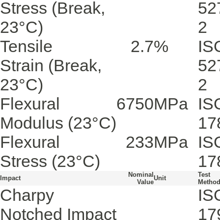
Stress
(Break,
52
23°C)
2
Tensile
2.7
%
IS
Strain
(Break,
52
23°C)
2
Flexural
6750
MPa
IS
Modulus
(23°C)
17
Flexural
233
MPa
IS
Stress
(23°C)
17
Nominal
Test
Impact
Unit
Value
Metho
Charpy
IS
Notched Impact
17