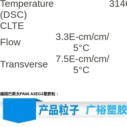
Temperature
314
(DSC)
CLTE
3.3E-
cm/cm/
Flow
5
°C
7.5E-
cm/cm/
Transverse
5
°C
德国巴斯夫PA66 A3EG3塑胶粒：