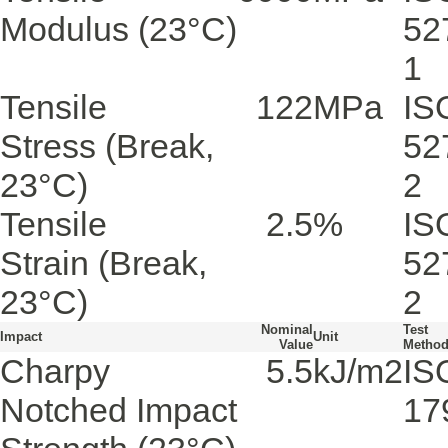
Modulus
(23°C)
52
1
Tensile
122
MPa
IS
Stress
(Break,
52
23°C)
2
Tensile
2.5
%
IS
Strain
(Break,
52
23°C)
2
Nominal
Test
Impact
Unit
Value
Metho
Charpy
5.5
kJ/m2
IS
Notched Impact
17