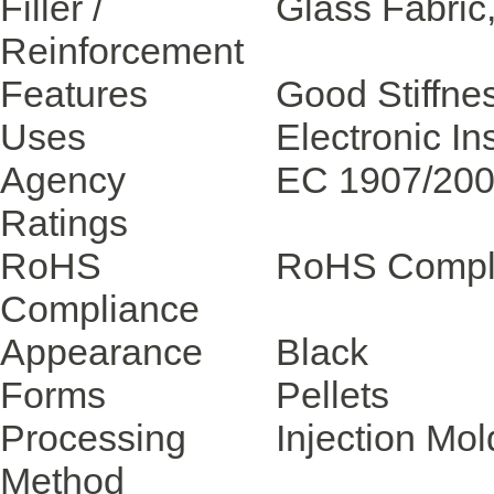
Filler /
Glass Fabric
Reinforcement
Features
Good Stiffne
Uses
Electronic In
Agency
EC 1907/20
Ratings
RoHS
RoHS Compl
Compliance
Appearance
Black
Forms
Pellets
Processing
Injection Mol
Method