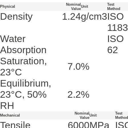
Nominal
Test
Physical
Unit
Value
Method
Density
1.24
g/cm3
ISO
1183
Water
ISO
Absorption
62
Saturation,
7.0
%
23°C
Equilibrium,
23°C, 50%
2.2
%
RH
Nominal
Test
Mechanical
Unit
Value
Metho
Tensile
6000
MPa
IS