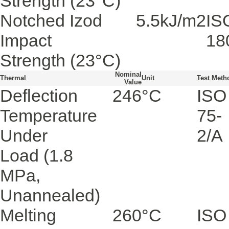
Strength
(23°C)
Notched Izod
5.5
kJ/m2
IS
Impact
18
Strength
(23°C)
Nominal
Thermal
Unit
Test Meth
Value
Deflection
246
°C
ISO
Temperature
75-
Under
2/A
Load
(1.8
MPa,
Unannealed)
Melting
260
°C
ISO