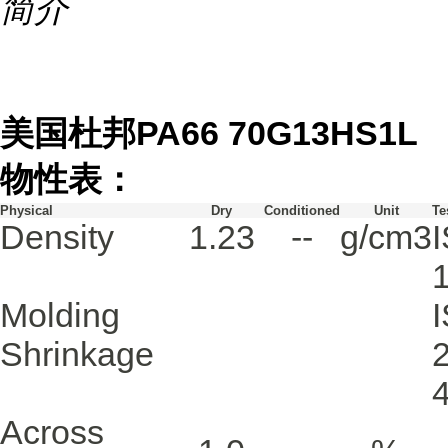
简介
美国杜邦PA66 70G13HS1L
物性表：
Physical
Dry
Conditioned
Unit
Te
Density
1.23
--
g/cm3
Molding
Shrinkage
Across