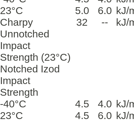
23°C
5.0
6.0
kJ/
Charpy
32
--
kJ/
Unnotched
Impact
Strength
(23°C)
Notched Izod
Impact
Strength
-40°C
4.5
4.0
kJ/
23°C
4.5
6.0
kJ/