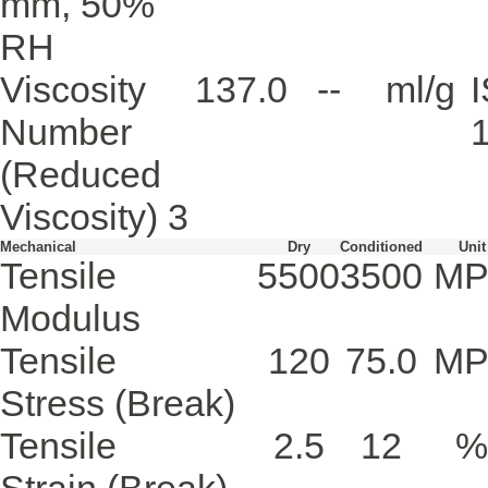
mm, 50%
RH
Viscosity
137.0
--
ml/g
Number
(Reduced
Viscosity)
3
Mechanical
Dry
Conditioned
Unit
Tensile
5500
3500
MP
Modulus
Tensile
120
75.0
MP
Stress
(Break)
Tensile
2.5
12
%