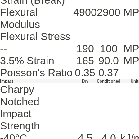
Strain
(Break)
Flexural
4900
2900
MP
Modulus
Flexural Stress
--
190
100
MP
3.5% Strain
165
90.0
MP
Poisson's Ratio
0.35
0.37
Impact
Dry
Conditioned
Unit
Charpy
Notched
Impact
Strength
-40°C
4.5
4.0
kJ/