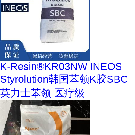
K-Resin®KR03NW INEOS
Styrolution韩国苯领K胶SBC
英力士苯领 医疗级