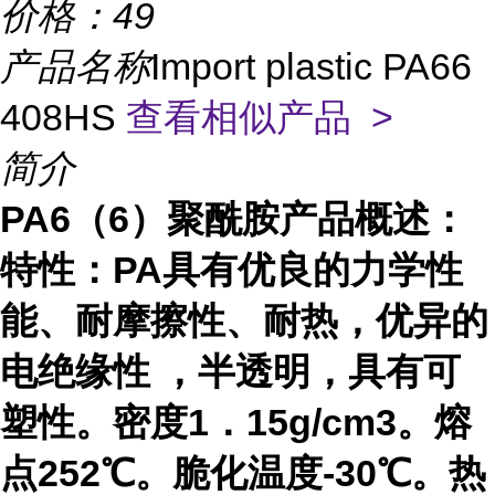
价格：
49
产品名称
Import plastic PA66
408HS
查看相似产品 >
简介
PA6（6）聚酰胺产品概述：
特性：
PA
具有优良的力学性
能、耐摩擦性、耐热，优异的
电绝缘性 ，半透明，具有可
塑性。密度
1
．
15g/cm3
。熔
点
252
℃。脆化温度
-30
℃。热