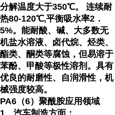
分解温度大于
350
℃。 连续耐
热
80-120
℃,平衡吸水率
2
．
5%
。能耐酸、碱、大多数无
机盐水溶液、卤代烷、烃类、
酯类、酮类等腐蚀，但易溶于
苯酚、甲酸等极性溶剂。具有
优良的耐磨性、自润滑性，机
械强度较高。
PA6（
6
）聚酰胺应用领域
1、汽车制造方面：