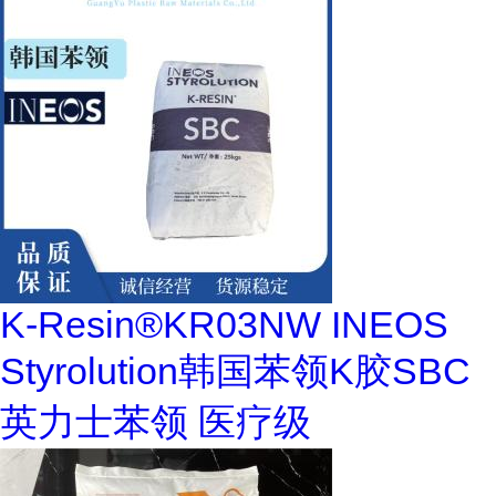
K-Resin®KR03NW INEOS
Styrolution韩国苯领K胶SBC
英力士苯领 医疗级