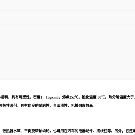
半透明，具有可塑性。密度
1
．
15g/cm3
。熔点
252
℃。脆化温度
-30
℃。热分解温度大于
等极性溶剂。具有优良的耐磨性、自润滑性，机械强度较高。
、散热器水缸、平衡旋转轴齿轮。也可用在汽车的电器配件、接线柱等。另外，它还