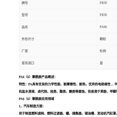
FR50
牌号
FR50
型号
PA66
品名
外形尺寸
颗粒
厂家
杜邦
是否进口
是
PA6（6）聚酰胺产品概述：
特性：
PA
具有优良的力学性能、耐摩擦性、耐热，优异的电绝缘性 ，
机盐水溶液、卤代烷、烃类、酯类、酮类等腐蚀，但易溶于苯酚、甲酸
PA6（
6
）聚酰胺应用领域
1、汽车制造方面：
用于制造燃料滤网、燃料过滤器、罐、捕集器、储油槽、发动机汽缸罩