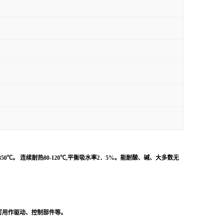
350
℃。 连续耐热
80-120
℃,平衡吸水率
2
．
5%
。能耐酸、碱、大多数无
可用作驱动、控制部件等。