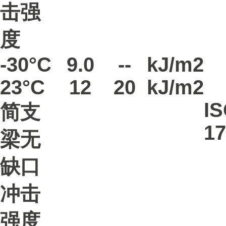
击强
度
-30°C
9.0
--
kJ/m2
23°C
12
20
kJ/m2
I
简支
17
梁无
缺口
冲击
强度