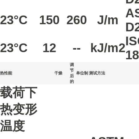
A
23°C
150
260
J/m
D
I
23°C
12
--
kJ/m2
18
调
节
热性能
干燥
单位制
测试方法
后
的
载荷下
热变形
温度