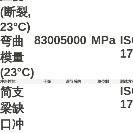
(断裂,
23°C)
8300
5000
MPa
I
弯曲
17
模量
(23°C)
冲击性能
干燥
调节后的
单位制
测试方
I
简支
17
梁缺
口冲