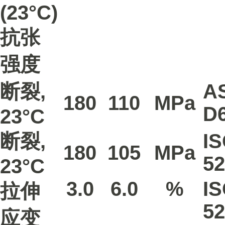
(23°C)
抗张
强度
断裂,
A
180
110
MPa
D
23°C
断裂,
I
180
105
MPa
52
23°C
3.0
6.0
%
I
拉伸
52
应变