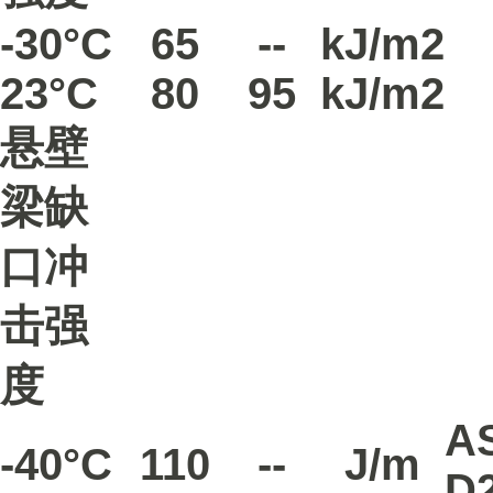
-30°C
65
--
kJ/m2
23°C
80
95
kJ/m2
悬壁
梁缺
口冲
击强
度
A
-40°C
110
--
J/m
D