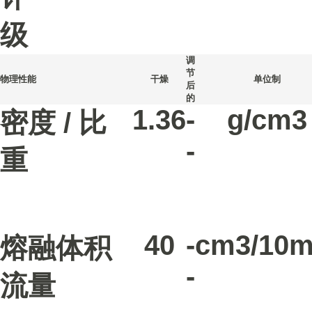
级
调
节
物理性能
干燥
单位制
后
的
1.36
-
g/cm3
密度 / 比
-
重
40
-
cm3/10m
熔融体积
-
流量