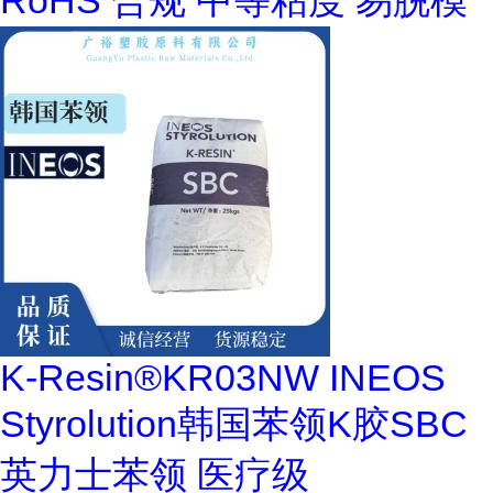
RoHS 合规 中等粘度 易脱模
K-Resin®KR03NW INEOS
Styrolution韩国苯领K胶SBC
英力士苯领 医疗级