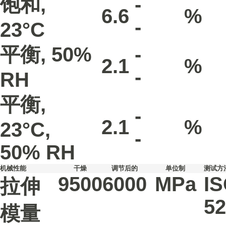
饱和,
-
6.6
%
-
23°C
平衡, 50%
-
2.1
%
-
RH
平衡,
-
2.1
%
23°C,
-
50% RH
机械性能
干燥
调节后的
单位制
测试方
9500
6000
MPa
I
拉伸
52
模量