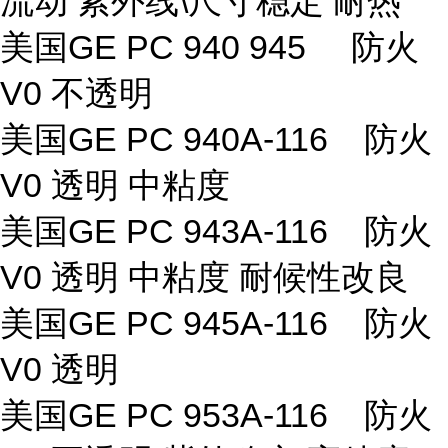
流动 紫外线\尺寸稳定 耐热
美国GE PC 940 945 防火
V0 不透明
美国GE PC 940A-116 防火
V0 透明 中粘度
美国GE PC 943A-116 防火
V0 透明 中粘度 耐候性改良
美国GE PC 945A-116 防火
V0 透明
美国GE PC 953A-116 防火