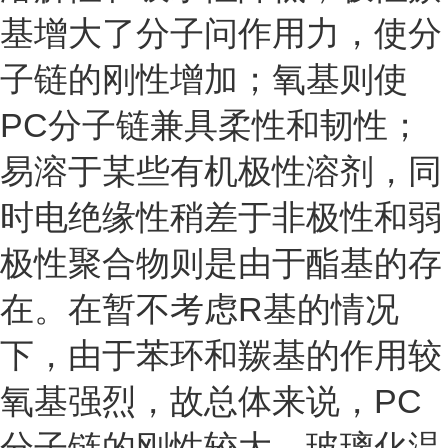
基增大了分子问作用力，使分
子链的刚性增加；氧基则使
PC分子链兼具柔性和韧性；
易溶于某些有机极性溶剂，同
时电绝缘性稍差于非极性和弱
极性聚合物则是由于酯基的存
在。在暂不考虑R基的情况
下，由于苯环和羰基的作用较
氧基强烈，故总体来说，PC
分子链的刚性较大，玻璃化温