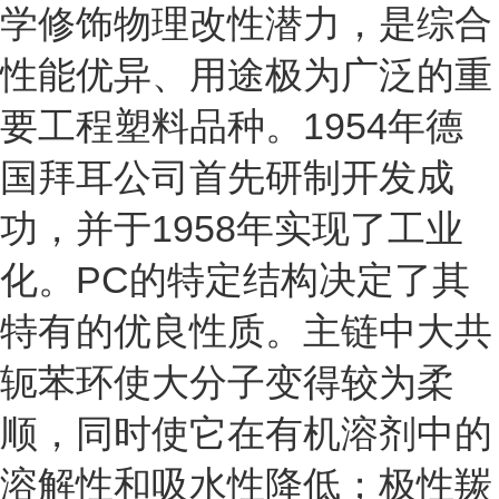
学修饰物理改性潜力，是综合
性能优异、用途极为广泛的重
要工程塑料品种。1954年德
国拜耳公司首先研制开发成
功，并于1958年实现了工业
化。PC的特定结构决定了其
特有的优良性质。主链中大共
轭苯环使大分子变得较为柔
顺，同时使它在有机溶剂中的
溶解性和吸水性降低；极性羰