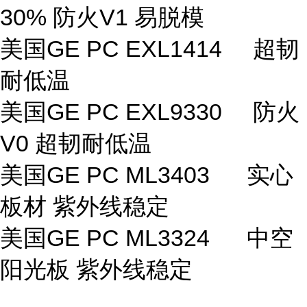
30% 防火V1 易脱模
美国GE PC EXL1414 超韧
耐低温
美国GE PC EXL9330 防火
V0 超韧耐低温
美国GE PC ML3403 实心
板材 紫外线稳定
美国GE PC ML3324 中空
阳光板 紫外线稳定