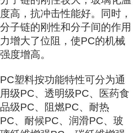
度高，抗冲击性能好。同时，
分子链的刚性和分子间的作用
力增大了位阻，使PC的机械
强度增高。
PC塑料按功能特性可分为通
用级PC、透明级PC、医药食
品级PC、阻燃PC、耐热
PC、耐候PC、润滑PC、玻