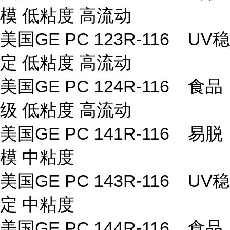
模 低粘度 高流动
美国GE PC 123R-116 UV稳
定 低粘度 高流动
美国GE PC 124R-116 食品
级 低粘度 高流动
美国GE PC 141R-116 易脱
模 中粘度
美国GE PC 143R-116 UV稳
定 中粘度
美国GE PC 144R-116 食品