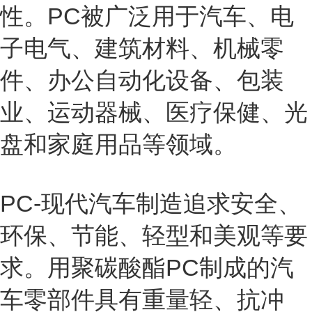
性。PC被广泛用于汽车、电
子电气、建筑材料、机械零
件、办公自动化设备、包装
业、运动器械、医疗保健、光
盘和家庭用品等领域。
PC-现代汽车制造追求安全、
环保、节能、轻型和美观等要
求。用聚碳酸酯PC制成的汽
车零部件具有重量轻、抗冲