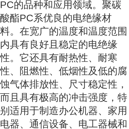
PC的品种和应用领域。聚碳
酸酯PC系优良的电绝缘材
料。在宽广的温度和温度范围
内具有良好且稳定的电绝缘
性。它还具有耐热性、耐寒
性、阻燃性、低烟性及低的腐
蚀气体排放性、尺寸稳定性，
而且具有极高的冲击强度，特
别适用于制造办公机器、家用
电器、通信设备、电工器械和