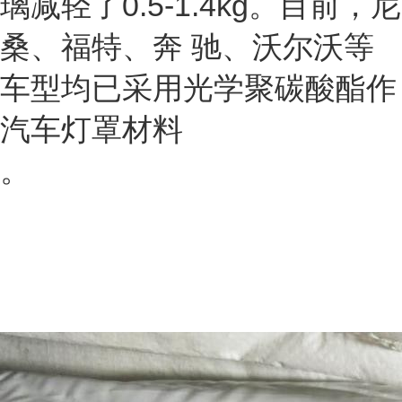
璃减轻了0.5-1.4kg。目前，尼
桑、福特、奔 驰、沃尔沃等
车型均已采用光学聚碳酸酯作
汽车灯罩材料
。