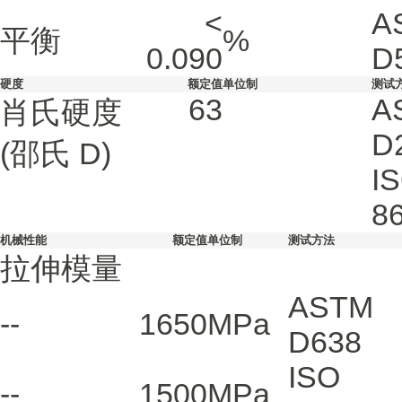
<
A
平衡
%
0.090
D
硬度
额定值
单位制
测试
63
A
肖氏硬度
D
(邵氏 D)
I
8
机械性能
额定值
单位制
测试方法
拉伸模量
ASTM
--
1650
MPa
D638
ISO
--
1500
MPa