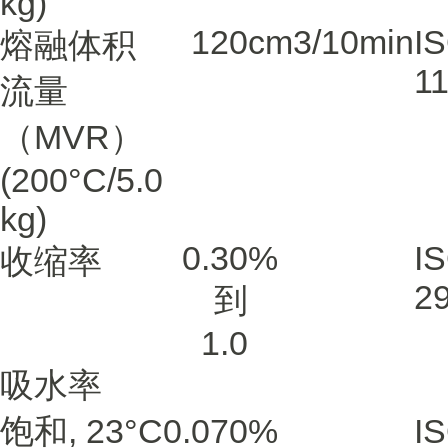
kg)
120
cm3/10min
I
熔融体积
1
流量
（MVR）
(200°C/5.0
kg)
0.30
%
I
收缩率
2
到
1.0
吸水率
饱和, 23°C
0.070
%
I