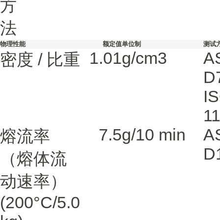
方
法
物理性能
额定值
单位制
测试
1.01
g/cm3
A
密度 / 比重
D
I
1
7.5
g/10 min
A
熔流率
D
（熔体流
动速率）
(200°C/5.0