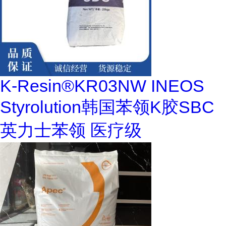
K-Resin®KR03NW INEOS
Styrolution韩国苯领K胶SBC
英力士苯领 医疗级