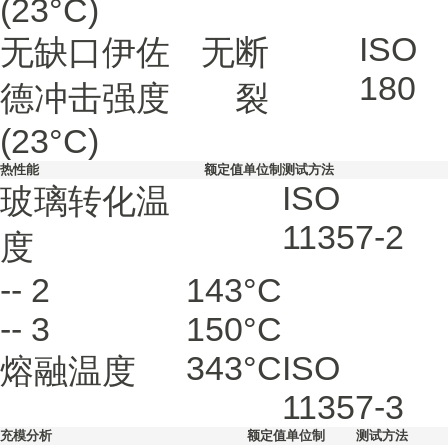
(23°C)
ISO
无缺口伊佐
无断
180
德冲击强度
裂
(23°C)
热性能
额定值
单位制
测试方法
ISO
玻璃转化温
11357-2
度
--
2
143
°C
--
3
150
°C
343
°C
ISO
熔融温度
11357-3
充模分析
额定值
单位制
测试方法