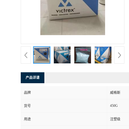
产品详请
品牌
威格斯
450G
货号
用途
注塑级