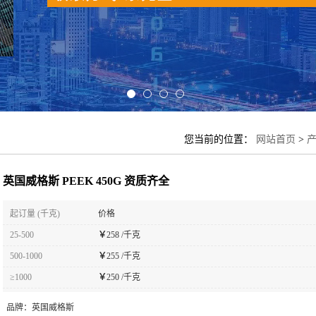
您当前的位置：
网站首页
>
英国威格斯 PEEK 450G 资质齐全
起订量 (千克)
价格
25-500
￥
258 /千克
500-1000
￥
255 /千克
≥1000
￥
250 /千克
品牌：
英国威格斯