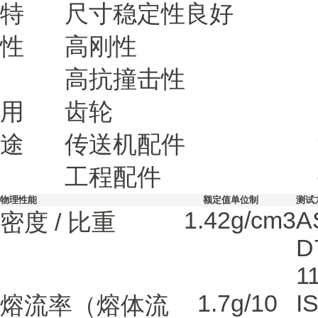
特
尺寸稳定性良好
性
高刚性
高抗撞击性
用
齿轮
途
传送机配件
工程配件
物理性能
额定值
单位制
测试
1.42
g/cm3
A
密度 / 比重
D
1
1.7
g/10
I
熔流率（熔体流