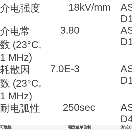
18
kV/mm
A
介电强度
D
3.80
A
介电常
D
数
(23°C,
1 MHz)
7.0E-3
A
耗散因
D
数
(23°C,
1 MHz)
250
sec
A
耐电弧性
D
可燃性
额定值
单位制
测试方