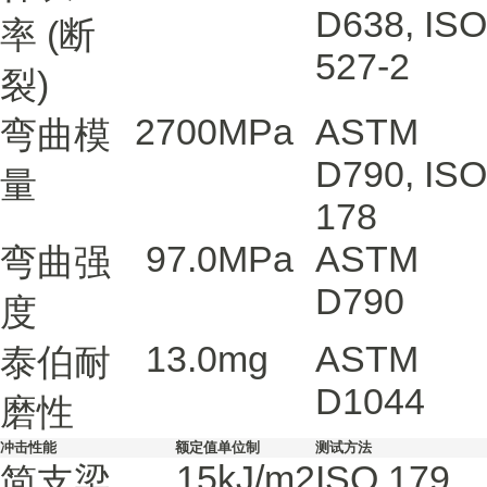
D638
,
ISO
率
(断
527-2
裂)
2700
MPa
ASTM
弯曲模
D790
,
ISO
量
178
97.0
MPa
ASTM
弯曲强
D790
度
13.0
mg
ASTM
泰伯耐
D1044
磨性
冲击性能
额定值
单位制
测试方法
15
kJ/m2
ISO 179
简支梁