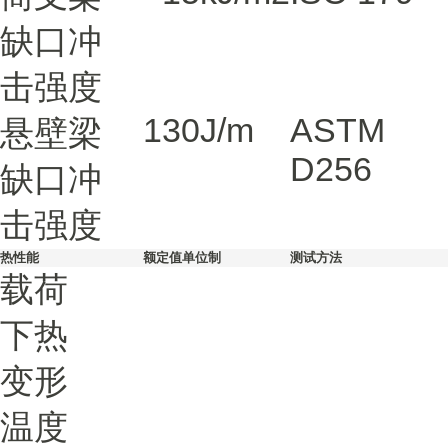
缺口冲
击强度
130
J/m
ASTM
悬壁梁
D256
缺口冲
击强度
热性能
额定值
单位制
测试方法
载荷
下热
变形
温度