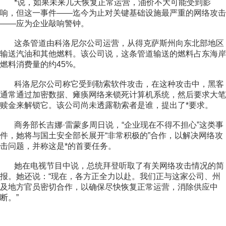
*说，如果未来几天恢复正常运营，油价不大可能受到影
响，但这一事件——迄今为止对关键基础设施最严重的网络攻击
——应为企业敲响警钟。
这条管道由科洛尼尔公司运营，从得克萨斯州向东北部地区
输送汽油和其他燃料。该公司说，这条管道输送的燃料占东海岸
燃料消费量的约45%。
科洛尼尔公司称它受到勒索软件攻击，在这种攻击中，黑客
通常通过加密数据、瘫痪网络来锁死计算机系统，然后要求大笔
赎金来解锁它。该公司尚未透露勒索者是谁，提出了*要求。
商务部长吉娜·雷蒙多周日说，“企业现在不得不担心”这类事
件，她将与国土安全部长展开“非常积极的”合作，以解决网络攻
击问题，并称这是*的首要任务。
她在电视节目中说，总统拜登听取了有关网络攻击情况的简
报。她还说：“现在，各方正全力以赴。我们正与这家公司、州
及地方官员密切合作，以确保尽快恢复正常运营，消除供应中
断。”