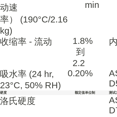
min
动速
率）
(190°C/2.16
kg)
1.8
%
收缩率 - 流动
到
2.2
0.20
%
A
吸水率
(24 hr,
D
23°C, 50% RH)
硬度
额定值
单位制
测试
A
洛氏硬度
D