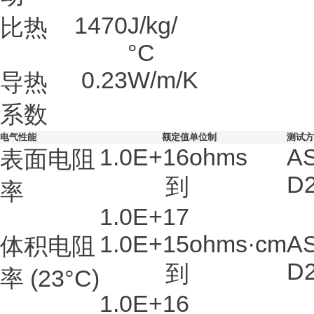
1470
J/kg/
比热
°C
0.23
W/m/K
导热
系数
电气性能
额定值
单位制
测试方
1.0E+16
ohms
A
表面电阻
D
到
率
1.0E+17
1.0E+15
ohms·cm
A
体积电阻
D
到
率
(23°C)
1.0E+16