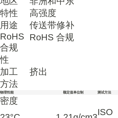
地区
非洲和中东
特性
高强度
用途
传送带修补
RoHS
RoHS 合规
合规
性
加工
挤出
方法
物理性能
额定值
单位制
测试方法
密度
ISO
23°C
1.21
g/cm3