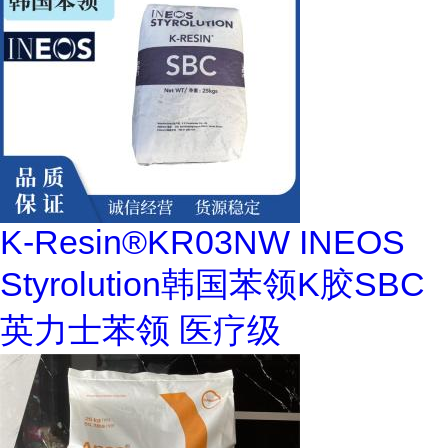
K-Resin®KR03NW INEOS
Styrolution韩国苯领K胶SBC
英力士苯领 医疗级