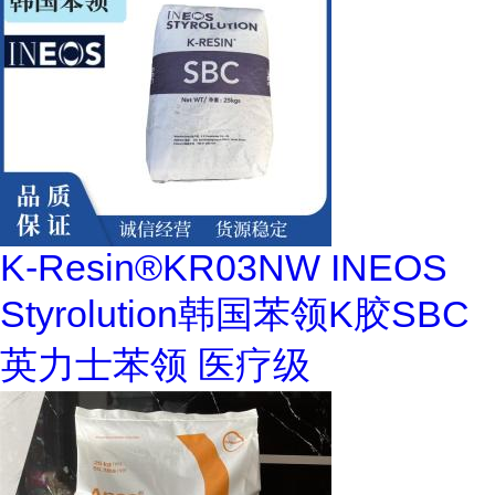
K-Resin®KR03NW INEOS
Styrolution韩国苯领K胶SBC
英力士苯领 医疗级