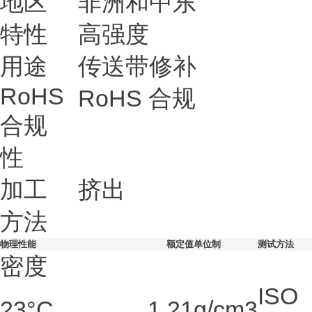
地区
非洲和中东
特性
高强度
用途
传送带修补
RoHS
RoHS 合规
合规
性
加工
挤出
方法
物理性能
额定值
单位制
测试方法
密度
ISO
23°C
1.21
g/cm3