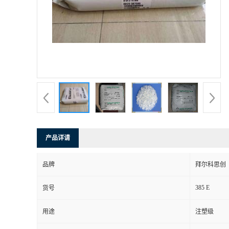
产品详请
品牌
拜尔科思创
385 E
货号
用途
注塑级