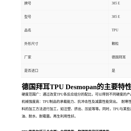
385 E
牌号
385 E
型号
TPU
品名
外形尺寸
颗粒
厂家
德国拜耳
是否进口
是
德国拜耳TPU Desmopan的主要特
硬度范围广：通过改变TPU各反应组分的配比，可以得到不同硬度的
机械强度高：TPU制品的承载能力、抗冲击性及减震性能突出。 耐寒性
料的加工方法进行加工，如注塑、挤出、压延等等。同时，TPU与某些
油、耐水、耐霉菌。再生利用性好。