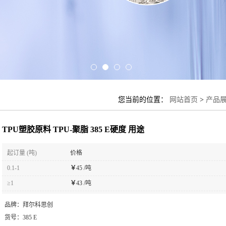
您当前的位置：
网站首页
>
产品
TPU塑胶原料 TPU-聚脂 385 E硬度 用途
起订量 (吨)
价格
0.1-1
￥
45 /吨
≥1
￥
43 /吨
品牌：
拜尔科思创
货号：
385 E