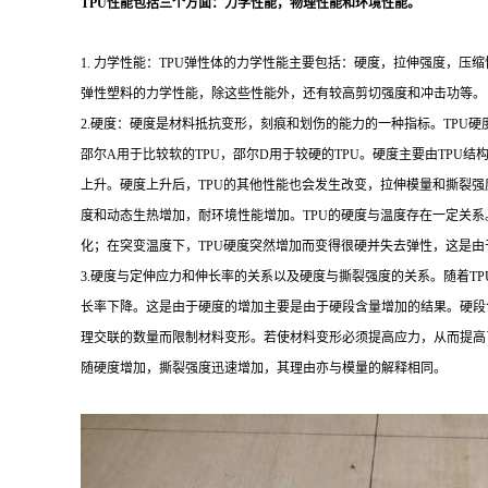
TPU性能包括三个方面：力学性能，物理性能和环境性能。
1. 力学性能：TPU弹性体的力学性能主要包括：硬度，拉伸强度，压
弹性塑料的力学性能，除这些性能外，还有较高剪切强度和冲击功等。
2.硬度：硬度是材料抵抗变形，刻痕和划伤的能力的一种指标。TPU硬度通常
邵尔A用于比较软的TPU，邵尔D用于较硬的TPU。硬度主要由TPU
上升。硬度上升后，TPU的其他性能也会发生改变，拉伸模量和撕裂
度和动态生热增加，耐环境性能增加。TPU的硬度与温度存在一定关系。
化；在突变温度下，TPU硬度突然增加而变得很硬并失去弹性，这是
3.硬度与定伸应力和伸长率的关系以及硬度与撕裂强度的关系。随着TPU
长率下降。这是由于硬度的增加主要是由于硬段含量增加的结果。硬段
理交联的数量而限制材料变形。若使材料变形必须提高应力，从而提高
随硬度增加，撕裂强度迅速增加，其理由亦与模量的解释相同。