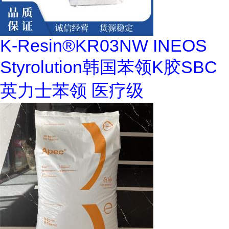
K-Resin®KR03NW INEOS
Styrolution韩国苯领K胶SBC
英力士苯领 医疗级