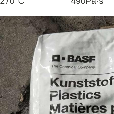
270°C
490
Pa·s