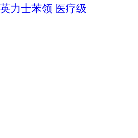
英力士苯领 医疗级
科思创 Apec 2097高粘度 易
脱模 紫外线稳定 照明应用汽