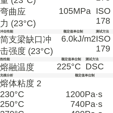
量
(23°C)
105
MPa
ISO
弯曲应
178
力
(23°C)
冲击性能
额定值
单位制
测试方法
6.0
kJ/m2
ISO
简支梁缺口冲
179
击强度
(23°C)
热性能
额定值
单位制
测试方法
225
°C
DSC
熔融温度
充模分析
额定值
单位制
熔体粘度
2
230°C
1200
Pa·s
250°C
740
Pa·s