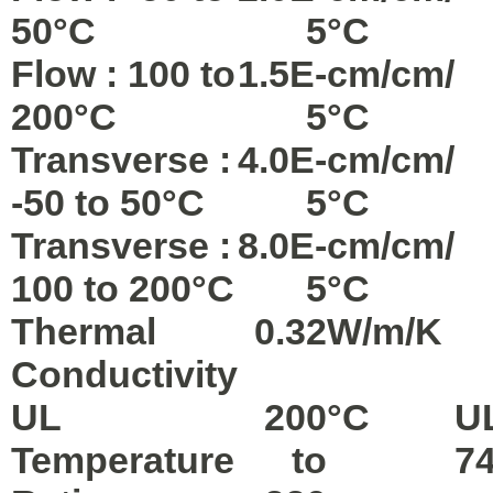
50°C
5
°C
Flow : 100 to
1.5E-
cm/cm/
200°C
5
°C
Transverse :
4.0E-
cm/cm/
-50 to 50°C
5
°C
Transverse :
8.0E-
cm/cm/
100 to 200°C
5
°C
Thermal
0.32
W/m/K
Conductivity
UL
200
°C
U
Temperature
to
7