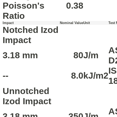
Poisson's
0.38
Ratio
Impact
Nominal Value
Unit
Test
Notched Izod
Impact
A
3.18 mm
80
J/m
D
I
--
8.0
kJ/m2
1
Unnotched
Izod Impact
A
3.18 mm
350
J/m