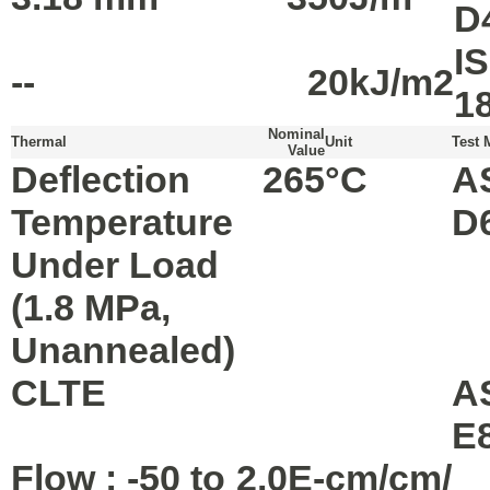
D
I
--
20
kJ/m2
1
Nominal
Thermal
Unit
Test 
Value
Deflection
265
°C
A
Temperature
D
Under Load
(1.8 MPa,
Unannealed)
CLTE
A
E
Flow : -50 to
2.0E-
cm/cm/