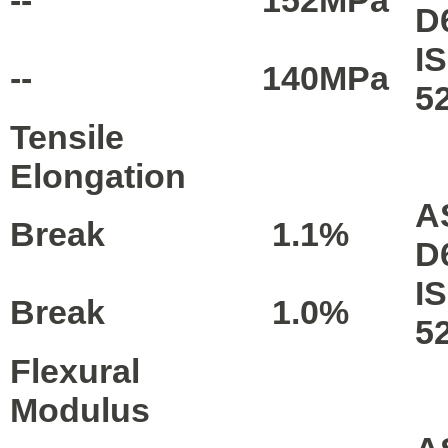
D
I
--
140
MPa
5
Tensile
Elongation
A
Break
1.1
%
D
I
Break
1.0
%
5
Flexural
Modulus