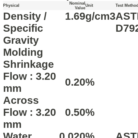
Nominal
Physical
Unit
Test Metho
Value
Density /
1.69
g/cm3
AST
Specific
D79
Gravity
Molding
Shrinkage
Flow : 3.20
0.20
%
mm
Across
Flow : 3.20
0.50
%
mm
Water
0.020
%
AST