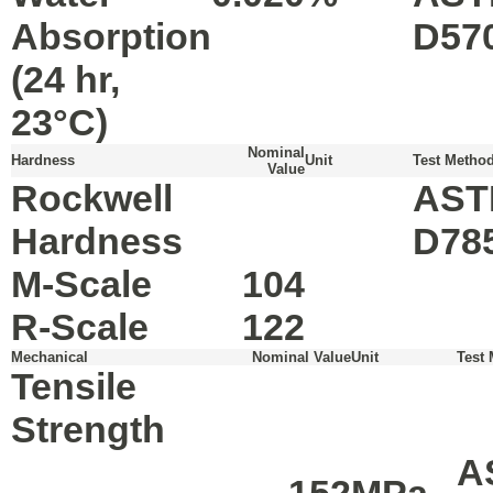
Absorption
D57
(24 hr,
23°C)
Nominal
Hardness
Unit
Test Metho
Value
Rockwell
AST
Hardness
D78
M-Scale
104
R-Scale
122
Mechanical
Nominal Value
Unit
Test
Tensile
Strength
A
--
152
MPa