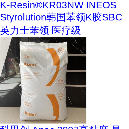
K-Resin®KR03NW INEOS
Styrolution韩国苯领K胶SBC
英力士苯领 医疗级