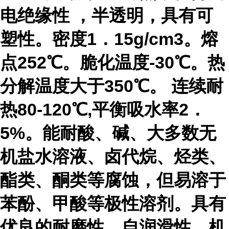
电绝缘性 ，半透明，具有可
塑性。密度
1
．
15g/cm3
。熔
点
252
℃。脆化温度
-30
℃。热
分解温度大于
350
℃。 连续耐
热
80-120
℃,平衡吸水率
2
．
5%
。能耐酸、碱、大多数无
机盐水溶液、卤代烷、烃类、
酯类、酮类等腐蚀，但易溶于
苯酚、甲酸等极性溶剂。具有
优良的耐磨性、自润滑性，机