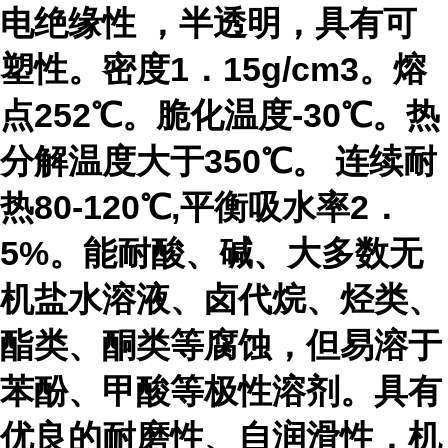
电绝缘性 ，半透明，具有可
塑性。密度
1
．
15g/cm3
。熔
点
252
℃。脆化温度
-30
℃。热
分解温度大于
350
℃。 连续耐
热
80-120
℃,平衡吸水率
2
．
5%
。能耐酸、碱、大多数无
机盐水溶液、卤代烷、烃类、
酯类、酮类等腐蚀，但易溶于
苯酚、甲酸等极性溶剂。具有
优良的耐磨性、自润滑性，机