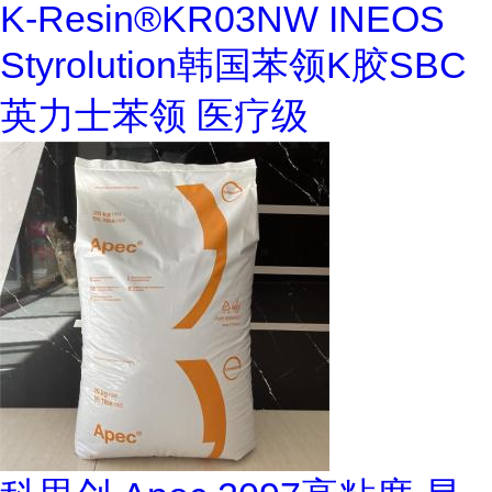
K-Resin®KR03NW INEOS
Styrolution韩国苯领K胶SBC
英力士苯领 医疗级