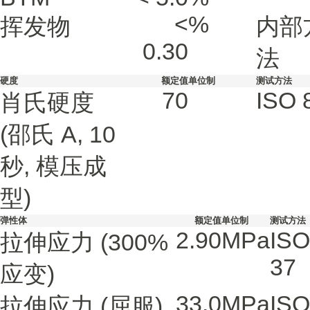
<
%
挥发物
内部
0.30
法
硬度
额定值
单位制
测试方法
70
ISO 
肖氏硬度
(邵氏 A, 10
秒, 模压成
型)
弹性体
额定值
单位制
测试方法
2.90
MPa
ISO
拉伸应力
(300%
37
应变)
33.0
MPa
ISO
拉伸应力
(屈服)