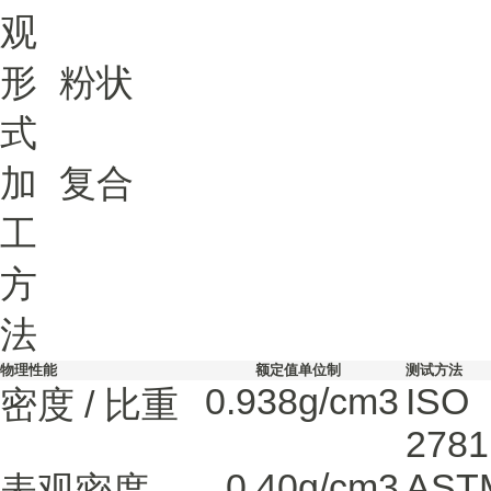
观
形
粉状
式
加
复合
工
方
法
物理性能
额定值
单位制
测试方法
0.938
g/cm3
ISO
密度 / 比重
2781
0.40
g/cm3
AST
表观密度