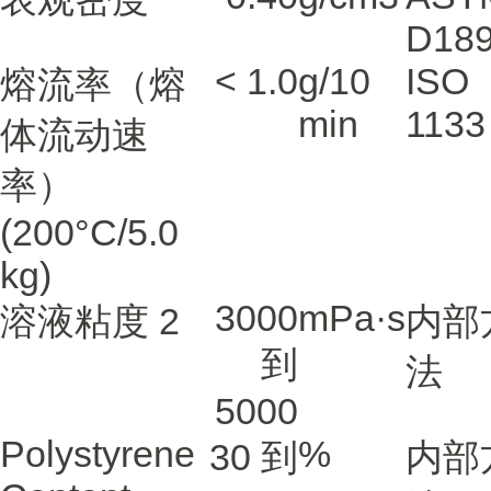
D18
< 1.0
g/10
ISO
熔流率（熔
min
1133
体流动速
率）
(200°C/5.0
kg)
3000
mPa·s
溶液粘度
2
内部
到
法
5000
Polystyrene
%
30 到
内部