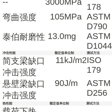
--
3000
MPa
178
105
MPa
ASTM
弯曲强度
D790
13.0
mg
ASTM
泰伯耐磨性
D1044
冲击性能
额定值
单位制
测试方法
11
kJ/m2
ISO
简支梁缺口
179
冲击强度
90
J/m
ASTM
悬壁梁缺口
D256
冲击强度
热性能
额定值
单位制
测试方法
载荷下热