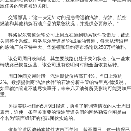
应任务的管道被迫关闭。
交通部说：“这一决定针对的是急需运输汽油、柴油、航空
燃油和其他精炼石油产品的紧急状况，并提供必要救济。”
科洛尼尔管道运输公司上周五在遭到勒索软件攻击后，被迫
关闭整个系统。科洛尼尔管道是*的成品油管道，每天从湾沿岸
的炼油厂向亚特兰大、华盛顿和纽约等市场输送250万桶油料。
该公司周日晚间说，其主要线路仍处于关闭状态，但一些末
端线路已恢复运营。该公司没有说明何时能全面恢复运转。
周日晚间交易时段，汽油期货价格高开4%，当日上涨约
2%。数据提供商“汽油伙伴”的石油分析主管帕特里克·德汉说，
如果输油管道不能尽快重开，未来几天油价所受影响可能更加严
重。
另据美联社纽约5月9日报道，两名了解调查情况的人士周日
表示，迫使一条至关重要的输油管道关闭的网络勒索企图是由一
个名为“暗面组织”的犯罪团伙实施的。
这条管道因遭勒索软件攻击而关闭。截至周日，这一情况已