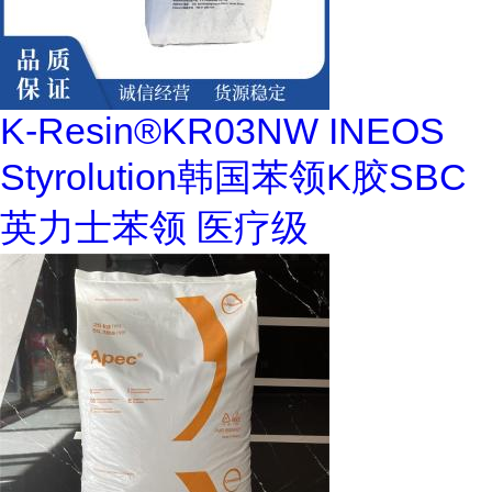
K-Resin®KR03NW INEOS
Styrolution韩国苯领K胶SBC
英力士苯领 医疗级