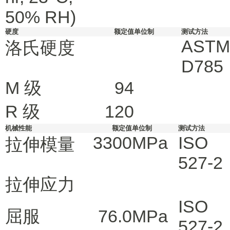
50% RH)
硬度
额定值
单位制
测试方法
ASTM
洛氏硬度
D785
M 级
94
R 级
120
机械性能
额定值
单位制
测试方法
3300
MPa
ISO
拉伸模量
527-2
拉伸应力
ISO
屈服
76.0
MPa
527-2