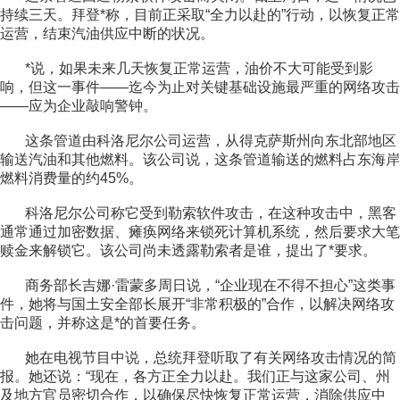
持续三天。拜
登*称，目前正采取“全力以赴的”行动，以恢复正常
运营，结束汽油供应中断的状况。
*说，如果未来几天恢复正常运营，油价不大可能受到影
响，但这一事件——迄今为止对关键基础设施最严重的网络攻击
——应为企业敲响警钟。
这条管道由科洛尼尔公司运营，从得克萨斯州向东北部地区
输送汽油和其他燃料。该公司说，这条管道输送的燃料占东海岸
燃料消费量的约45%。
科洛尼尔公司称它受到勒索软件攻击，在这种攻击中，黑客
通常通过加密数据、瘫痪网络来锁死计算机系统，然后要求大笔
赎金来解锁它。该公司尚未透露勒索者是谁，提出了*要求。
商务部长吉娜·雷蒙多周日说，“企业现在不得不担心”这类事
件，她将与国土安全部长展开“非常积极的”合作，以解决网络攻
击问题，并称这是*的首要任务。
她在电视节目中说，总统拜登听取了有关网络攻击情况的简
报。她还说：“现在，各方正全力以赴。我们正与这家公司、州
及地方官员密切合作，以确保尽快恢复正常运营，消除供应中