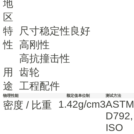
地
区
特
尺寸稳定性良好
性
高刚性
高抗撞击性
用
齿轮
途
工程配件
物理性能
额定值
单位制
测试方法
1.42
g/cm3
ASTM
密度 / 比重
D792
,
ISO