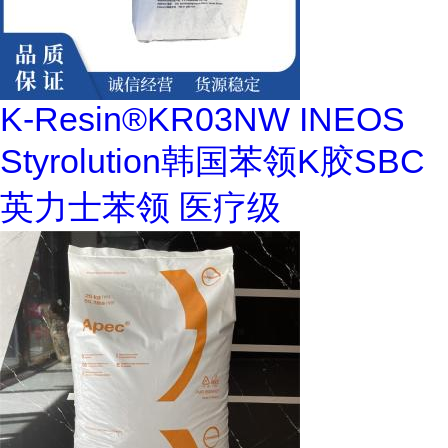
K-Resin®KR03NW INEOS
Styrolution韩国苯领K胶SBC
英力士苯领 医疗级