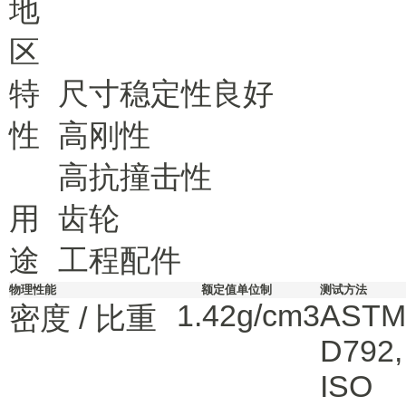
地
区
特
尺寸稳定性良好
性
高刚性
高抗撞击性
用
齿轮
途
工程配件
物理性能
额定值
单位制
测试方法
1.42
g/cm3
ASTM
密度 / 比重
D792
,
ISO