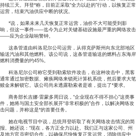
持续三天。拜
登*称，目前正采取“全力以赴的”行动，以恢复正常
运营，结束汽油供应中断的状况。
*说，如果未来几天恢复正常运营，油价不大可能受到影
响，但这一事件——迄今为止对关键基础设施最严重的网络攻击
——应为企业敲响警钟。
这条管道由科洛尼尔公司运营，从得克萨斯州向东北部地区
输送汽油和其他燃料。该公司说，这条管道输送的燃料占东海岸
燃料消费量的约45%。
科洛尼尔公司称它受到勒索软件攻击，在这种攻击中，黑客
通常通过加密数据、瘫痪网络来锁死计算机系统，然后要求大笔
赎金来解锁它。该公司尚未透露勒索者是谁，提出了*要求。
商务部长吉娜·雷蒙多周日说，“企业现在不得不担心”这类事
件，她将与国土安全部长展开“非常积极的”合作，以解决网络攻
击问题，并称这是*的首要任务。
她在电视节目中说，总统拜登听取了有关网络攻击情况的简
报。她还说：“现在，各方正全力以赴。我们正与这家公司、州
及地方官员密切合作，以确保尽快恢复正常运营，消除供应中