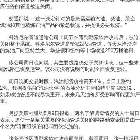
应任务的管道被迫关闭。
交通部说：“这一决定针对的是急需运输汽油、柴油、航空
燃油和其他精炼石油产品的紧急状况，并提供必要救济。”
科洛尼尔管道运输公司上周五在遭到勒索软件攻击后，被迫
关闭整个系统。科洛尼尔管道是*的成品油管道，每天从湾沿岸
的炼油厂向亚特兰大、华盛顿和纽约等市场输送250万桶油料。
该公司周日晚间说，其主要线路仍处于关闭状态，但一些末
端线路已恢复运营。该公司没有说明何时能全面恢复运转。
周日晚间交易时段，汽油期货价格高开4%，当日上涨约
2%。数据提供商“汽油伙伴”的石油分析主管帕特里克·德汉说，
如果输油管道不能尽快重开，未来几天油价所受影响可能更加严
重。
另据美联社纽约5月9日报道，两名了解调查情况的人士周日
表示，迫使一条至关重要的输油管道关闭的网络勒索企图是由一
个名为“暗面组织”的犯罪团伙实施的。
这条管道因遭勒索软件攻击而关闭。截至周日，这一情况已