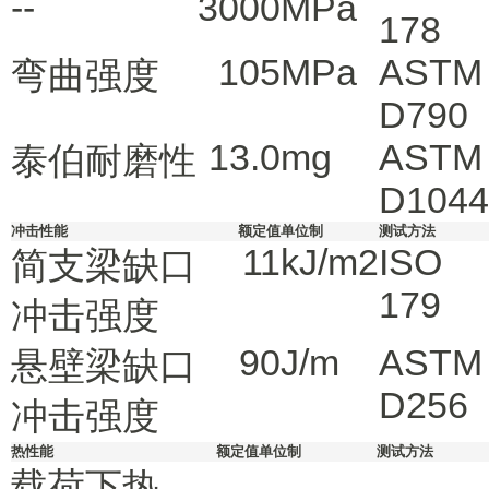
--
3000
MPa
178
105
MPa
ASTM
弯曲强度
D790
13.0
mg
ASTM
泰伯耐磨性
D1044
冲击性能
额定值
单位制
测试方法
11
kJ/m2
ISO
简支梁缺口
179
冲击强度
90
J/m
ASTM
悬壁梁缺口
D256
冲击强度
热性能
额定值
单位制
测试方法
载荷下热