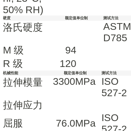
50% RH)
硬度
额定值
单位制
测试方法
ASTM
洛氏硬度
D785
M 级
94
R 级
120
机械性能
额定值
单位制
测试方法
3300
MPa
ISO
拉伸模量
527-2
拉伸应力
ISO
屈服
76.0
MPa
527-2