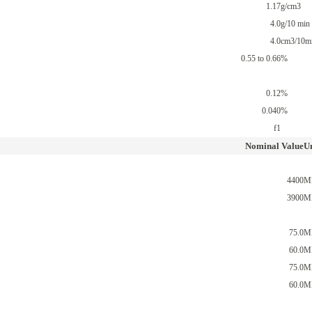
1.17
g/cm3
4.0
g/10 min
4.0
cm3/10m
0.55 to 0.66
%
0.12
%
0.040
%
f1
Nominal Value
Un
4400
M
3900
M
75.0
M
60.0
M
75.0
M
60.0
M