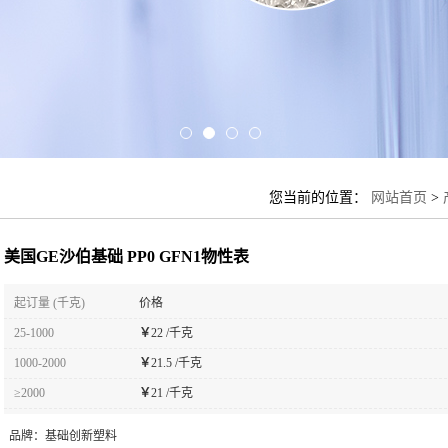
您当前的位置：
网站首页
>
美国GE沙伯基础 PP0 GFN1物性表
起订量 (千克)
价格
25-1000
￥
22 /千克
1000-2000
￥
21.5 /千克
≥2000
￥
21 /千克
品牌：
基础创新塑料