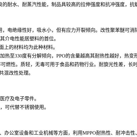
有优良的耐水、耐蒸汽性能，制品具较高的拉伸强度和抗冲强度，
使用，电绝缘性好，吸水小，但有应力开裂倾向。改性聚苯醚可消
。其介电性能居塑料的首位。
前市面上的材料均为此种材料。
，加热至330度有分解倾向，PPO的含量越高其耐热性越好，热变形
中等可燃性。质轻，无毒可用于食品和药物行业。耐旋光性差，长
进行共混改性处理。
、医疗及电子零件。
，可代替不锈钢使用。
电器、办公室设备和工业机械等方面，利用MPPO耐热性、耐冲击