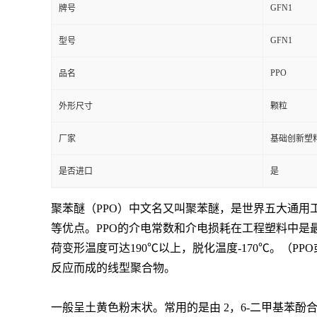
GFN1
牌号
GFN1
型号
PPO
品名
外形尺寸
颗粒
厂家
基础创新塑
是否进口
是
聚苯醚（PPO）中文名又叫聚苯醚，是世界五大通用
等优点。PPO的介电常数和介电损耗在工程塑料中是
荷变形温度可达190℃以上，脱化温度-170℃。（PP
反应而成的线型聚合物。
一般呈土黄色粉末状。常用的是由 2，6-二甲基苯