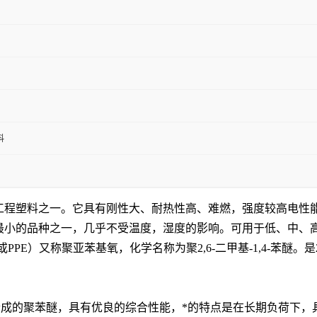
料
工程塑料之一。它具有刚性大、耐热性高、难燃，强度较高电性能
最小的品种之一，几乎不受温度，湿度的影响。可用于低、中、高
O或PPE）又称聚亚苯基氧，化学名称为聚2,6-二甲基-1,4-苯醚
酚合成的聚苯醚，具有优良的综合性能，*的特点是在长期负荷下