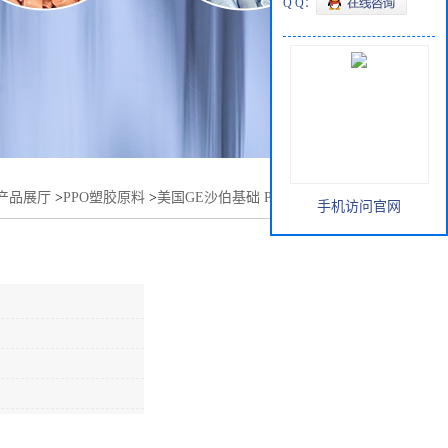
Q Q：
产品展厅
>
PPO塑胶原料
>
美国GE沙伯基础 PP0 GFN1物性表
手机访问官网