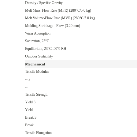
Density / Specific Gravity
Melt Mass-Flow Rate (MFR)
(280°C/5.0 kg)
Melt Volume-Flow Rate (MVR)
(280°C/5.0 kg)
Molding Shrinkage - Flow
(3.20 mm)
Water Absorption
Saturation, 23°C
Equilibrium, 23°C, 50% RH
Outdoor Suitability
Mechanical
Tensile Modulus
--
2
--
Tensile Strength
Yield
3
Yield
Break
3
Break
Tensile Elongation