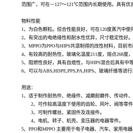
范围广，可在－127～121℃范围内长期使用。具
物料性能
1、为白色颗粒。综合性能良好，可在120度蒸汽中
2、有突出的电绝缘性和耐水性优异，尺寸稳定性好
3、MPPO为PPO与HIPS共混制得的改性材料，目
4、有较高的耐热性，玻璃化温度211度，熔点268度
5、阻燃性良好，具有自熄性，与HIPS混合后具有
6、可以与ABS,HDPE,PPS,PA,HIPS、玻璃纤维等
用途：
1、适于制作耐热件、绝缘件、减磨耐磨件、传动件
2、可作较高温度下使用的齿轮、风叶、阀等零件
3、可制作螺丝、紧固件及连接件。
4、电机、转子、机壳、变压器的电器零件。
5、PPO和MPPO 主要用于电子电器、汽车、家用