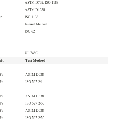
ASTM D792
,
ISO 1183
ASTM D1238
in
ISO 1133
Internal Method
ISO 62
UL 746C
it
Test Method
Pa
ASTM D638
Pa
ISO 527-2/1
Pa
ASTM D638
Pa
ISO 527-2/50
Pa
ASTM D638
Pa
ISO 527-2/50