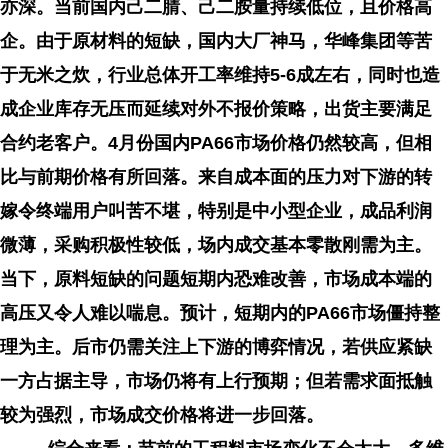
亦深。当前国内己二腈、己二胺量持续低位，且价格高
企。由于原材料的短缺，国内大厂神马，华峰集团等苦
于无米之炊，行业总体开工率维持5-6成左右，同时也造
成企业库存无压而延续对外不报价策略，出货主要满足
合约老客户。4月份国内PA66市场价格仍然较高，但相
比与前期价格有所回落。来自成本面的压力对下游的转
嫁令终端用户叫苦不堪，特别是中小型企业，成品利润
微薄，采购积极性较低，场内成交基本零散刚需为主。
当下，原料短缺的问题短期内恐难改善，市场成本端的
高压又令人难以喘息。预计，短期内的PA66市场僵持整
理为主。后市仍需关注上下游的博弈情况，若供应紧缺
一方占据主导，市场仍将有上行预期；但若需求面抵触
较为强烈，市场成交价格将进一步回落。