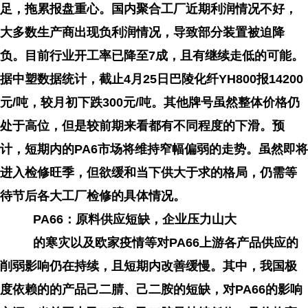
足，拖累报盘重心。国内聚合工厂近期利润情况不好，
大多数生产商出现负利润情况，导致部分装置被迫降
负。目前行业开工率已降至7成，且有继续走低的可能。
据中塑数据统计，截止4月25日巴陵化纤YH800报14200
元/吨，较月初下跌300元/吨。其他牌号虽然整体价格仍
处于高位，但是较前期来看都有不同程度的下滑。预
计，短期内的PA6市场将维持窄幅偏弱的走势。虽然即将
进入检修旺季，但欲缓和当下供大于求的格局，仍需等
待节后各大工厂检修的具体情况。
PA66：原料供应短缺，企业压力山大
的寒灾以及欧家疫情等对PA66上游各产品供应的
削弱影响仍在持续，且短期内改善缓慢。其中，我国极
度依赖的的产品己二腈、己二胺的短缺，对PA66的影响