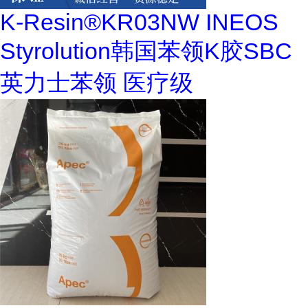
K-Resin®KR03NW INEOS
Styrolution韩国苯领K胶SBC
英力士苯领 医疗级