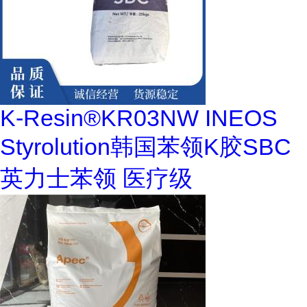
K-Resin®KR03NW INEOS
Styrolution韩国苯领K胶SBC
英力士苯领 医疗级