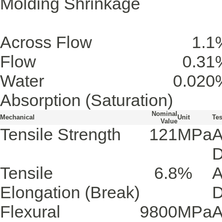
Molding Shrinkage
Across Flow
1.1
Flow
0.31
Water
0.020
Absorption
(Saturation)
Nominal
Mechanical
Unit
Te
Value
Tensile Strength
121
MPa
Tensile
6.8
%
Elongation
(Break)
Flexural
9800
MPa