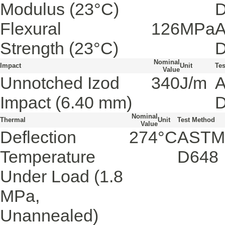
Modulus
(23°C)
Flexural
126
MPa
Strength
(23°C)
Nominal
Impact
Unit
Te
Value
Unnotched Izod
340
J/m
Impact
(6.40 mm)
Nominal
Thermal
Unit
Test Method
Value
Deflection
274
°C
ASTM
Temperature
D648
Under Load
(1.8
MPa,
Unannealed)