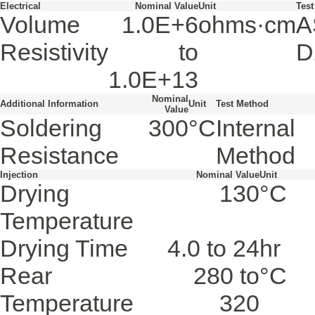
Electrical
Nominal Value
Unit
Tes
Volume
1.0E+6
ohms·cm
A
Resistivity
to
D
1.0E+13
Nominal
Additional Information
Unit
Test Method
Value
Soldering
300
°C
Internal
Resistance
Method
Injection
Nominal Value
Unit
Drying
130
°C
Temperature
Drying Time
4.0 to 24
hr
Rear
280 to
°C
Temperature
320