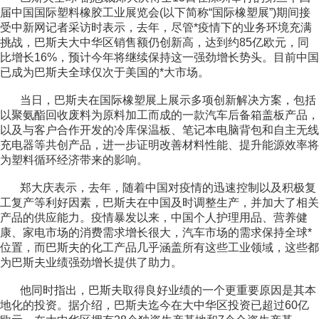
届中国国际塑料橡胶工业展览会(以下简称“国际橡塑展”)期间接
受中新网记者采访时表示，去年，尽管*疫情下的业务环境充满
挑战，巴斯夫大中华区销售额仍创新高，达到约85亿欧元，同
比增长16%，预计今年将继续保持这一强劲增长势头。目前中国
已成为巴斯夫全球仅次于美国的*大市场。
当日，巴斯夫在国际橡塑展上展示多项创新解决方案，包括
以聚氨酯回收废料为原料加工而成的一款汽车后备箱盖板产品，
以及与客户合作开发的冷库保温板、笔记本电脑背包和自主无线
充电器等共创产品，进一步证明改善材料性能、提升能源效率将
为塑料循环经济带来的影响。
郑大庆表示，去年，随着中国对疫情的迅速控制以及积极复
工复产等利好因素，巴斯夫在中国及时调整生产，并加大了相关
产品的供应能力。疫情暴发以来，中国个人护理用品、营养健
康、家电市场的消费需求增长很大，汽车市场的需求保持全球*
位置，而巴斯夫的化工产品几乎涵盖所有这些工业领域，这些都
为巴斯夫业绩强劲增长提供了助力。
他同时指出，巴斯夫取得良好业绩的一个更重要原因是其本
地化的投资。据介绍，巴斯夫迄今在大中华区投资已超过60亿