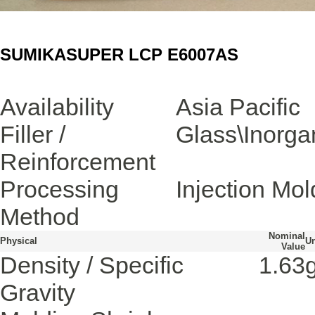
SUMIKASUPER LCP E6007AS
Availability
Asia Pacific
Filler /
Glass\Inorga
Reinforcement
Processing
Injection Mol
Method
Nominal
Physical
Un
Value
Density / Specific
1.63
Gravity