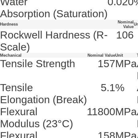
Water
0.020
Absorption
(Saturation)
Nominal
Hardness
Un
Value
Rockwell Hardness
(R-
106
Scale)
Mechanical
Nominal Value
Unit
Tensile Strength
157
MPa
Tensile
5.1
%
Elongation
(Break)
Flexural
11800
MPa
Modulus
(23°C)
Flexural
158
MPa