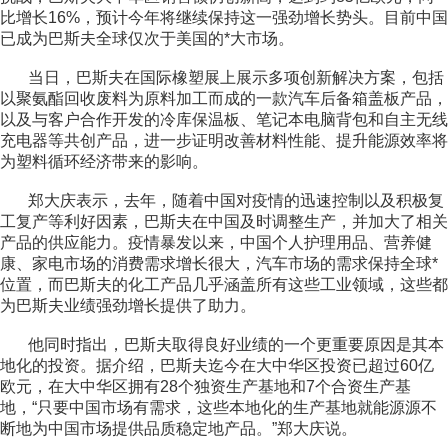
比增长16%，预计今年将继续保持这一强劲增长势头。目前中国
已成为巴斯夫全球仅次于美国的*大市场。
当日，巴斯夫在国际橡塑展上展示多项创新解决方案，包括
以聚氨酯回收废料为原料加工而成的一款汽车后备箱盖板产品，
以及与客户合作开发的冷库保温板、笔记本电脑背包和自主无线
充电器等共创产品，进一步证明改善材料性能、提升能源效率将
为塑料循环经济带来的影响。
郑大庆表示，去年，随着中国对疫情的迅速控制以及积极复
工复产等利好因素，巴斯夫在中国及时调整生产，并加大了相关
产品的供应能力。疫情暴发以来，中国个人护理用品、营养健
康、家电市场的消费需求增长很大，汽车市场的需求保持全球*
位置，而巴斯夫的化工产品几乎涵盖所有这些工业领域，这些都
为巴斯夫业绩强劲增长提供了助力。
他同时指出，巴斯夫取得良好业绩的一个更重要原因是其本
地化的投资。据介绍，巴斯夫迄今在大中华区投资已超过60亿
欧元，在大中华区拥有28个独资生产基地和7个合资生产基
地，“只要中国市场有需求，这些本地化的生产基地就能源源不
断地为中国市场提供品质稳定地产品。”郑大庆说。