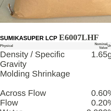
E6007LHF
SUMIKASUPER LCP
Nominal
Physical
Un
Value
Density / Specific
1.65
Gravity
Molding Shrinkage
Across Flow
0.60
Flow
0.20