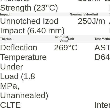
Strength
(23°C)
Impact
Nominal Value
Unit
Unnotched Izod
250
J/m
Impact
(6.40 mm)
Nominal
Thermal
Unit
Test Meth
Value
Deflection
269
°C
AS
Temperature
D64
Under
Load
(1.8
MPa,
Unannealed)
CLTE
Inte